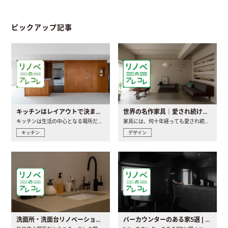
ピックアップ記事
キッチンはレイアウトで決まる。後悔しないための考え方と選び方
世界の名作家具｜愛され続ける理由と一生モノとの出会い方
キッチンは生活の中心となる場所だからこそ、家の中のどこに置..
家具には、何十年経っても愛され続ける「名作」と呼ばれるもの..
キッチン
デザイン
洗面所・洗面台リノベーションの事例と間取りアイデア
バーカウンターのある家5選 | 日常に馴染む“距離の近い”キッチンとは