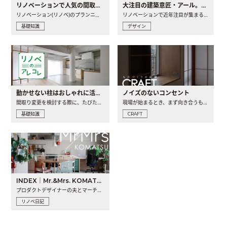
リノベーションで人気の間取りとは？トレンドの間取りと実例を徹底解説
大注目の建築意匠・アール。人気の理由と空間に取り入れるポイント
リノベーション(リノベ)のプランニングで一番最初に決めるのは..
リノベーションで近年注目が集まる建築意匠の一つであるアール..
基礎知識
デザイン
動かせない柱はおしゃれに活用！柱を魅せるリノベーション(リノベ)4選
ノイズのないコンセント
間取り変更を検討する際に、たびたび皆さんの頭を悩ませる動か..
現場が始まるとき、まず向き合うものの一つがコンセントです..
基礎知識
CRAFT
INDEX｜Mr.&Mrs. KOMATSU renovation diary
プロダクトデザイナーの夫とマーチャンダイザーの妻が、夫婦で..
リノベ日記