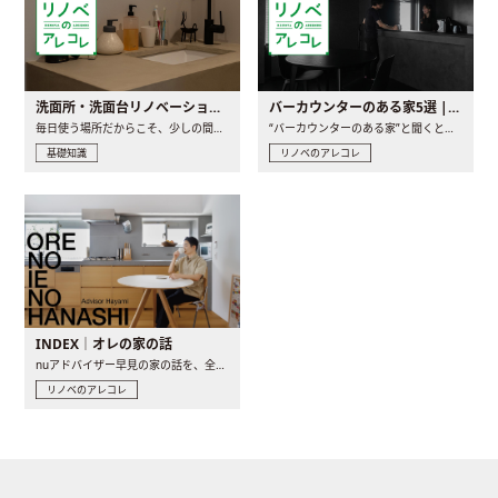
洗面所・洗面台リノベーションの事例と間取りアイデア
バーカウンターのある家5選 | 日常に馴染む“距離の近い”キッチンとは
毎日使う場所だからこそ、少しの間取りの工夫や素材の選び方で..
“バーカウンターのある家”と聞くと、少し特別な、大人のための..
基礎知識
リノベのアレコレ
INDEX｜オレの家の話
nuアドバイザー早見の家の話を、全4話でお届け。リノベーションを..
リノベのアレコレ