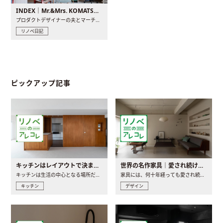
INDEX｜Mr.&Mrs. KOMATSU renovation diary
プロダクトデザイナーの夫とマーチャンダイザーの妻が、夫婦で..
リノベ日記
ピックアップ記事
キッチンはレイアウトで決まる。後悔しないための考え方と選び方
世界の名作家具｜愛され続ける理由と一生モノとの出会い方
キッチンは生活の中心となる場所だからこそ、家の中のどこに置..
家具には、何十年経っても愛され続ける「名作」と呼ばれるもの..
キッチン
デザイン