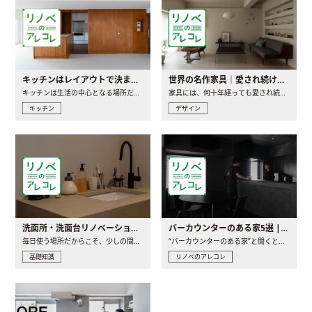
キッチンはレイアウトで決まる。後悔しないための考え方と選び方
世界の名作家具｜愛され続ける理由と一生モノとの出会い方
キッチンは生活の中心となる場所だからこそ、家の中のどこに置..
家具には、何十年経っても愛され続ける「名作」と呼ばれるもの..
キッチン
デザイン
洗面所・洗面台リノベーションの事例と間取りアイデア
バーカウンターのある家5選 | 日常に馴染む“距離の近い”キッチンとは
毎日使う場所だからこそ、少しの間取りの工夫や素材の選び方で..
“バーカウンターのある家”と聞くと、少し特別な、大人のための..
基礎知識
リノベのアレコレ