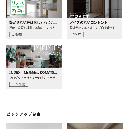
動かせない柱はおしゃれに活用！柱を魅せるリノベーション(リノベ)4選
ノイズのないコンセント
間取り変更を検討する際に、たびたび皆さんの頭を悩ませる動か..
現場が始まるとき、まず向き合うものの一つがコンセントです..
基礎知識
CRAFT
INDEX｜Mr.&Mrs. KOMATSU renovation diary
プロダクトデザイナーの夫とマーチャンダイザーの妻が、夫婦で..
リノベ日記
ピックアップ記事