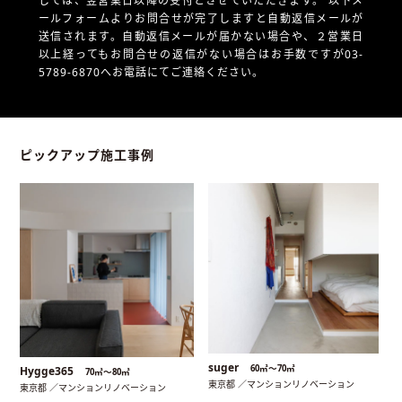
しては、翌営業日以降の受付とさせていただきます。
以下メ
ールフォームよりお問合せが完了しますと自動返信メールが
送信されます。自動返信メールが届かない場合や、
２営業日
以上経ってもお問合せの返信がない場合はお手数ですが03-
5789-6870へお電話にてご連絡ください。
ピックアップ施工事例
suger
60㎡〜70㎡
Hygge365
70㎡〜80㎡
東京都 ／マンションリノベーション
東京都 ／マンションリノベーション