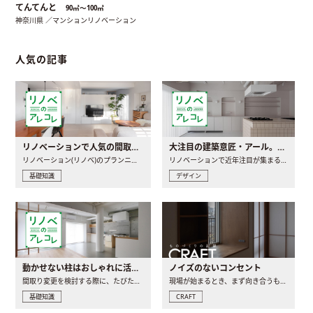
てんてんと
90㎡〜100㎡
神奈川県 ／マンションリノベーション
人気の記事
リノベーションで人気の間取りとは？トレンドの間取りと実例を徹底解説
大注目の建築意匠・アール。人気の理由と空間に取り入れるポイント
リノベーション(リノベ)のプランニングで一番最初に決めるのは..
リノベーションで近年注目が集まる建築意匠の一つであるアール..
基礎知識
デザイン
動かせない柱はおしゃれに活用！柱を魅せるリノベーション(リノベ)4選
ノイズのないコンセント
間取り変更を検討する際に、たびたび皆さんの頭を悩ませる動か..
現場が始まるとき、まず向き合うものの一つがコンセントです..
基礎知識
CRAFT