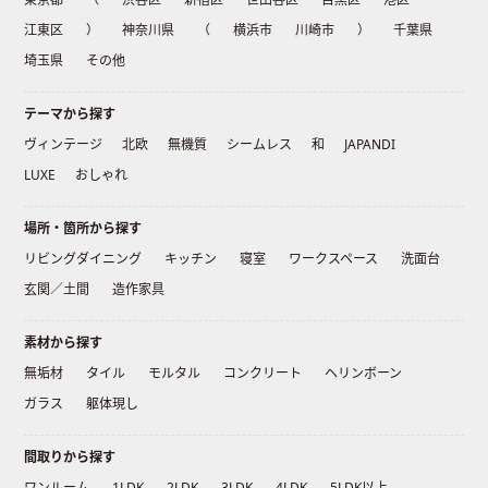
江東区
）
神奈川県
（
横浜市
川崎市
）
千葉県
埼玉県
その他
テーマから探す
ヴィンテージ
北欧
無機質
シームレス
和
JAPANDI
LUXE
おしゃれ
場所・箇所から探す
リビングダイニング
キッチン
寝室
ワークスペース
洗面台
玄関／土間
造作家具
素材から探す
無垢材
タイル
モルタル
コンクリート
ヘリンボーン
ガラス
躯体現し
間取りから探す
ワンルーム
1LDK
2LDK
3LDK
4LDK
5LDK以上