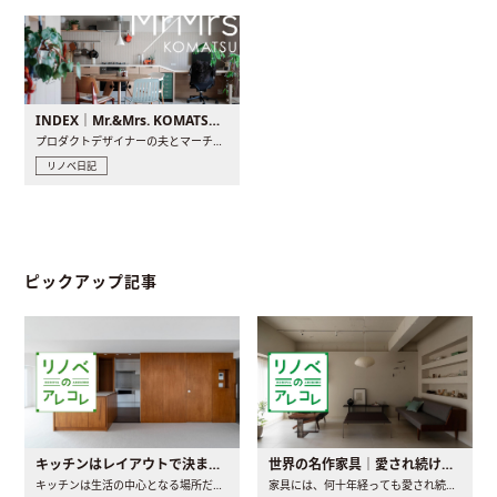
INDEX｜Mr.&Mrs. KOMATSU renovation diary
プロダクトデザイナーの夫とマーチャンダイザーの妻が、夫婦で..
リノベ日記
ピックアップ記事
キッチンはレイアウトで決まる。後悔しないための考え方と選び方
世界の名作家具｜愛され続ける理由と一生モノとの出会い方
キッチンは生活の中心となる場所だからこそ、家の中のどこに置..
家具には、何十年経っても愛され続ける「名作」と呼ばれるもの..