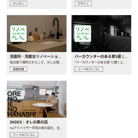
キッチン
デザイン
洗面所・洗面台リノベーションの事例と間取りアイデア
バーカウンターのある家5選 | 日常に馴染む“距離の近い”キッチンとは
毎日使う場所だからこそ、少しの間取りの工夫や素材の選び方で..
“バーカウンターのある家”と聞くと、少し特別な、大人のための..
基礎知識
リノベのアレコレ
INDEX｜オレの家の話
nuアドバイザー早見の家の話を、全4話でお届け。リノベーションを..
リノベのアレコレ