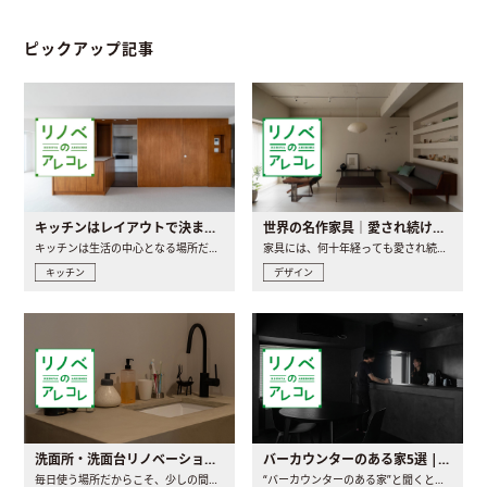
ピックアップ記事
キッチンはレイアウトで決まる。後悔しないための考え方と選び方
世界の名作家具｜愛され続ける理由と一生モノとの出会い方
キッチンは生活の中心となる場所だからこそ、家の中のどこに置..
家具には、何十年経っても愛され続ける「名作」と呼ばれるもの..
キッチン
デザイン
洗面所・洗面台リノベーションの事例と間取りアイデア
バーカウンターのある家5選 | 日常に馴染む“距離の近い”キッチンとは
毎日使う場所だからこそ、少しの間取りの工夫や素材の選び方で..
“バーカウンターのある家”と聞くと、少し特別な、大人のための..