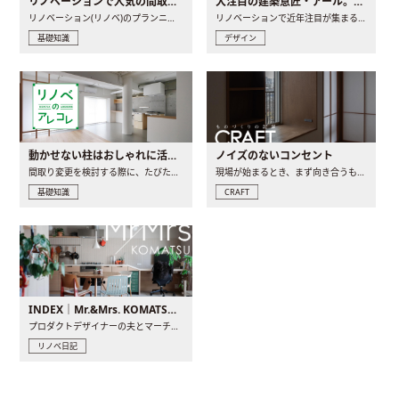
リノベーションで人気の間取りとは？トレンドの間取りと実例を徹底解説
大注目の建築意匠・アール。人気の理由と空間に取り入れるポイント
リノベーション(リノベ)のプランニングで一番最初に決めるのは..
リノベーションで近年注目が集まる建築意匠の一つであるアール..
基礎知識
デザイン
動かせない柱はおしゃれに活用！柱を魅せるリノベーション(リノベ)4選
ノイズのないコンセント
間取り変更を検討する際に、たびたび皆さんの頭を悩ませる動か..
現場が始まるとき、まず向き合うものの一つがコンセントです..
基礎知識
CRAFT
INDEX｜Mr.&Mrs. KOMATSU renovation diary
プロダクトデザイナーの夫とマーチャンダイザーの妻が、夫婦で..
リノベ日記