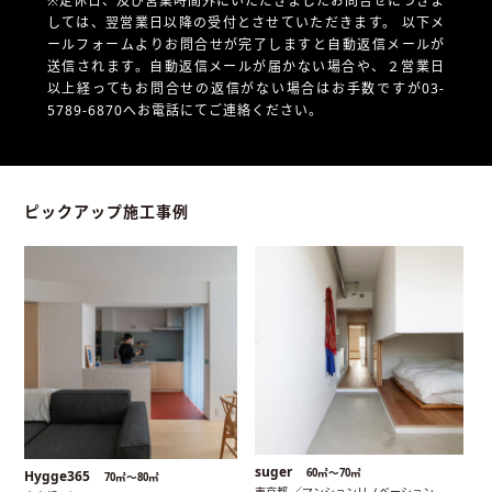
※定休日、及び営業時間外にいただきましたお問合せにつきま
しては、翌営業日以降の受付とさせていただきます。
以下メ
ールフォームよりお問合せが完了しますと自動返信メールが
送信されます。自動返信メールが届かない場合や、
２営業日
以上経ってもお問合せの返信がない場合はお手数ですが03-
5789-6870へお電話にてご連絡ください。
ピックアップ施工事例
suger
60㎡〜70㎡
Hygge365
70㎡〜80㎡
東京都 ／マンションリノベーション