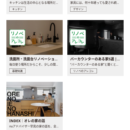
キッチンは生活の中心となる場所だからこそ、家の中のどこに置..
家具には、何十年経っても愛され続ける「名作」と呼ばれるもの..
キッチン
デザイン
洗面所・洗面台リノベーションの事例と間取りアイデア
バーカウンターのある家5選 | 日常に馴染む“距離の近い”キッチンとは
毎日使う場所だからこそ、少しの間取りの工夫や素材の選び方で..
“バーカウンターのある家”と聞くと、少し特別な、大人のための..
基礎知識
リノベのアレコレ
INDEX｜オレの家の話
nuアドバイザー早見の家の話を、全4話でお届け。リノベーションを..