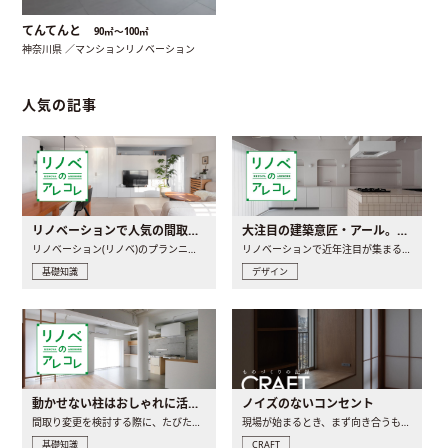
てんてんと
90㎡〜100㎡
神奈川県 ／マンションリノベーション
人気の記事
リノベーションで人気の間取りとは？トレンドの間取りと実例を徹底解説
大注目の建築意匠・アール。人気の理由と空間に取り入れるポイント
リノベーション(リノベ)のプランニングで一番最初に決めるのは..
リノベーションで近年注目が集まる建築意匠の一つであるアール..
基礎知識
デザイン
動かせない柱はおしゃれに活用！柱を魅せるリノベーション(リノベ)4選
ノイズのないコンセント
間取り変更を検討する際に、たびたび皆さんの頭を悩ませる動か..
現場が始まるとき、まず向き合うものの一つがコンセントです..
基礎知識
CRAFT