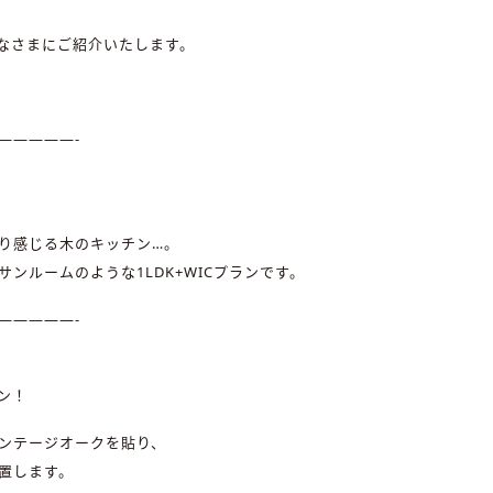
なさまにご紹介いたします。
—————-
り感じる木のキッチン…。
ンルームのような1LDK+WICプランです。
—————-
ン！
ンテージオークを貼り、
置します。