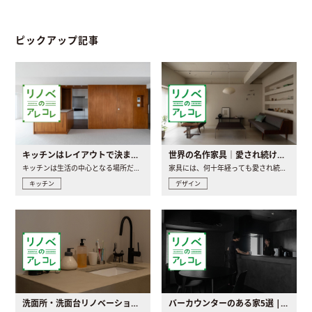
ピックアップ記事
キッチンはレイアウトで決まる。後悔しないための考え方と選び方
世界の名作家具｜愛され続ける理由と一生モノとの出会い方
キッチンは生活の中心となる場所だからこそ、家の中のどこに置..
家具には、何十年経っても愛され続ける「名作」と呼ばれるもの..
キッチン
デザイン
洗面所・洗面台リノベーションの事例と間取りアイデア
バーカウンターのある家5選 | 日常に馴染む“距離の近い”キッチンとは