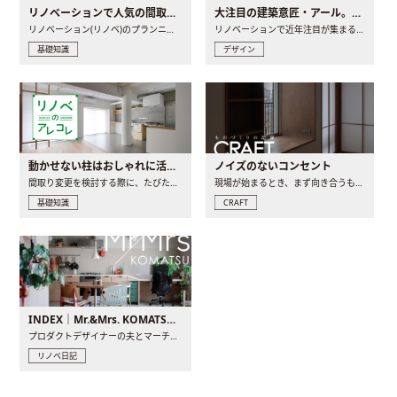
リノベーションで人気の間取りとは？トレンドの間取りと実例を徹底解説
大注目の建築意匠・アール。人気の理由と空間に取り入れるポイント
リノベーション(リノベ)のプランニングで一番最初に決めるのは..
リノベーションで近年注目が集まる建築意匠の一つであるアール..
基礎知識
デザイン
動かせない柱はおしゃれに活用！柱を魅せるリノベーション(リノベ)4選
ノイズのないコンセント
間取り変更を検討する際に、たびたび皆さんの頭を悩ませる動か..
現場が始まるとき、まず向き合うものの一つがコンセントです..
基礎知識
CRAFT
INDEX｜Mr.&Mrs. KOMATSU renovation diary
プロダクトデザイナーの夫とマーチャンダイザーの妻が、夫婦で..
リノベ日記