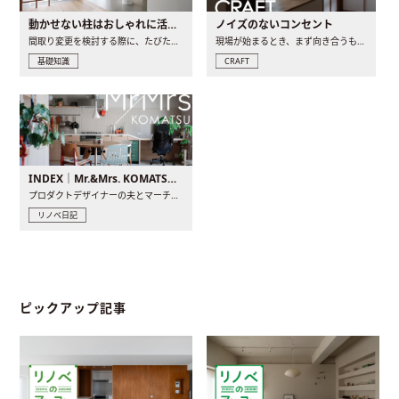
動かせない柱はおしゃれに活用！柱を魅せるリノベーション(リノベ)4選
ノイズのないコンセント
間取り変更を検討する際に、たびたび皆さんの頭を悩ませる動か..
現場が始まるとき、まず向き合うものの一つがコンセントです..
基礎知識
CRAFT
INDEX｜Mr.&Mrs. KOMATSU renovation diary
プロダクトデザイナーの夫とマーチャンダイザーの妻が、夫婦で..
リノベ日記
ピックアップ記事