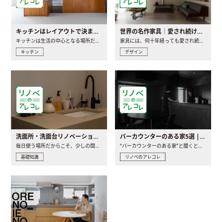
キッチンはレイアウトで決まる。後悔しないための考え方と選び方
世界の名作家具｜愛され続ける理由と一生モノとの出会い方
キッチンは生活の中心となる場所だからこそ、家の中のどこに置..
家具には、何十年経っても愛され続ける「名作」と呼ばれるもの..
キッチン
デザイン
洗面所・洗面台リノベーションの事例と間取りアイデア
バーカウンターのある家5選 | 日常に馴染む“距離の近い”キッチンとは
毎日使う場所だからこそ、少しの間取りの工夫や素材の選び方で..
“バーカウンターのある家”と聞くと、少し特別な、大人のための..
基礎知識
リノベのアレコレ