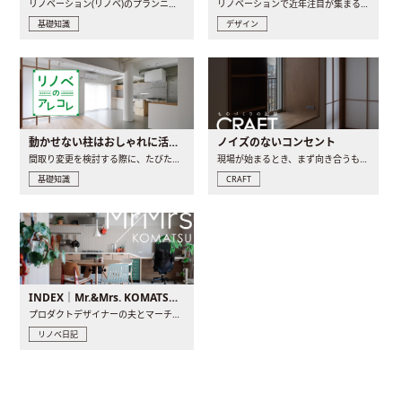
リノベーション(リノベ)のプランニングで一番最初に決めるのは..
リノベーションで近年注目が集まる建築意匠の一つであるアール..
基礎知識
デザイン
動かせない柱はおしゃれに活用！柱を魅せるリノベーション(リノベ)4選
ノイズのないコンセント
間取り変更を検討する際に、たびたび皆さんの頭を悩ませる動か..
現場が始まるとき、まず向き合うものの一つがコンセントです..
基礎知識
CRAFT
INDEX｜Mr.&Mrs. KOMATSU renovation diary
プロダクトデザイナーの夫とマーチャンダイザーの妻が、夫婦で..
リノベ日記