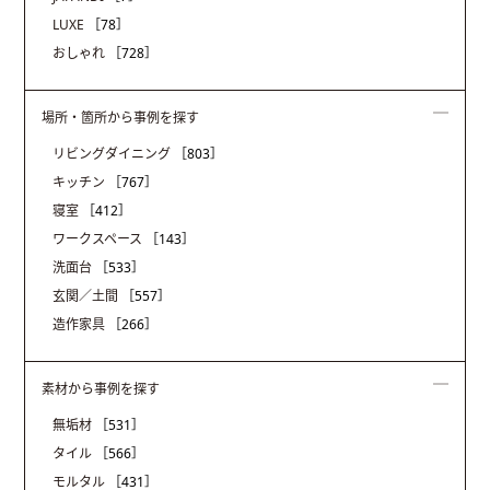
LUXE
［78］
おしゃれ
［728］
場所・箇所から事例を探す
リビングダイニング
［803］
キッチン
［767］
寝室
［412］
ワークスペース
［143］
洗面台
［533］
玄関／土間
［557］
造作家具
［266］
素材から事例を探す
無垢材
［531］
タイル
［566］
モルタル
［431］