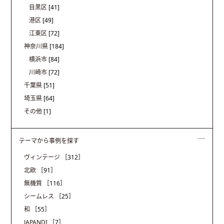
目黒区
[41]
港区
[49]
江東区
[72]
神奈川県
[184]
横浜市
[84]
川崎市
[72]
千葉県
[51]
埼玉県
[64]
その他
[1]
テーマから事例を探す
ヴィンテージ
［312］
北欧
［91］
無機質
［116］
シームレス
［25］
和
［55］
JAPANDI
［7］