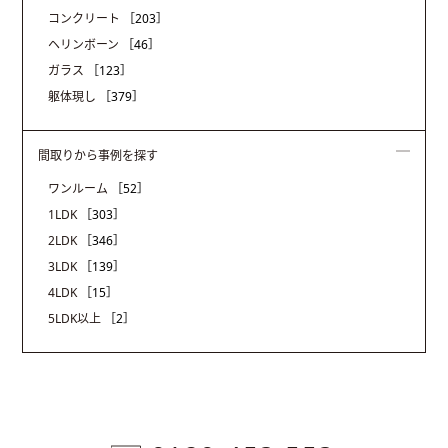
コンクリート
［203］
ヘリンボーン
［46］
ガラス
［123］
躯体現し
［379］
間取りから事例を探す
ワンルーム
［52］
1LDK
［303］
2LDK
［346］
3LDK
［139］
4LDK
［15］
5LDK以上
［2］