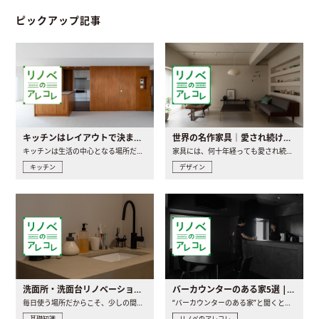
ピックアップ記事
キッチンはレイアウトで決まる。後悔しないための考え方と選び方
世界の名作家具｜愛され続ける理由と一生モノとの出会い方
キッチンは生活の中心となる場所だからこそ、家の中のどこに置..
家具には、何十年経っても愛され続ける「名作」と呼ばれるもの..
キッチン
デザイン
洗面所・洗面台リノベーションの事例と間取りアイデア
バーカウンターのある家5選 | 日常に馴染む“距離の近い”キッチンとは
毎日使う場所だからこそ、少しの間取りの工夫や素材の選び方で..
“バーカウンターのある家”と聞くと、少し特別な、大人のための..
基礎知識
リノベのアレコレ