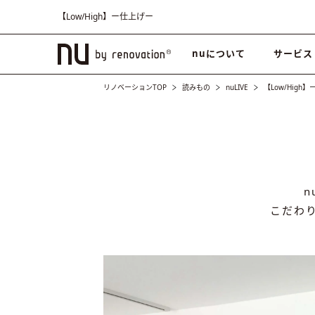
【Low/High】ー仕上げー
nuについて
サービス
リノベーションTOP
読みもの
nuLIVE
【Low/High
こだわ