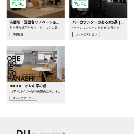
洗面所・洗面台リノベーションの事例と間取りアイデア
バーカウンターのある家5選 | 日常に馴染む“距離の近い”キッチンとは
毎日使う場所だからこそ、少しの間取りの工夫や素材の選び方で..
“バーカウンターのある家”と聞くと、少し特別な、大人のための..
基礎知識
リノベのアレコレ
INDEX｜オレの家の話
nuアドバイザー早見の家の話を、全4話でお届け。リノベーションを..
リノベのアレコレ