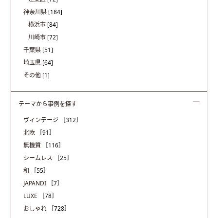
神奈川県
[184]
横浜市
[84]
川崎市
[72]
千葉県
[51]
埼玉県
[64]
その他
[1]
テーマから事例を探す
ヴィンテージ
［312］
北欧
［91］
無機質
［116］
シームレス
［25］
和
［55］
JAPANDI
［7］
LUXE
［78］
おしゃれ
［728］