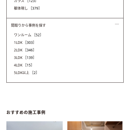
ガラス
［123］
躯体現し
［379］
間取りから事例を探す
ワンルーム
［52］
1LDK
［303］
2LDK
［346］
3LDK
［139］
4LDK
［15］
5LDK以上
［2］
おすすめの施工事例