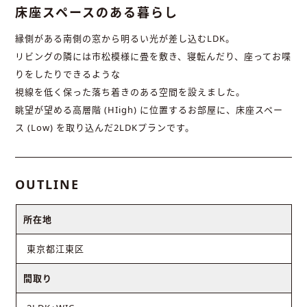
床座スペースのある暮らし
縁側がある南側の窓から明るい光が差し込むLDK。
リビングの隣には市松模様に畳を敷き、寝転んだり、座ってお喋
りをしたりできるような
視線を低く保った落ち着きのある空間を設えました。
眺望が望める高層階 (HIigh) に位置するお部屋に、床座スペー
ス (Low) を取り込んだ2LDKプランです。
OUTLINE
所在地
東京都江東区
間取り