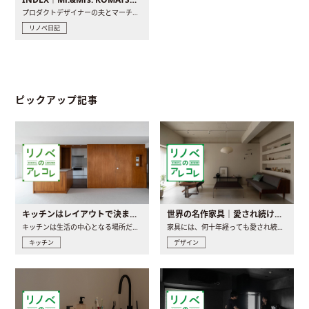
プロダクトデザイナーの夫とマーチャンダイザーの妻が、夫婦で..
リノベ日記
ピックアップ記事
キッチンはレイアウトで決まる。後悔しないための考え方と選び方
世界の名作家具｜愛され続ける理由と一生モノとの出会い方
キッチンは生活の中心となる場所だからこそ、家の中のどこに置..
家具には、何十年経っても愛され続ける「名作」と呼ばれるもの..
キッチン
デザイン