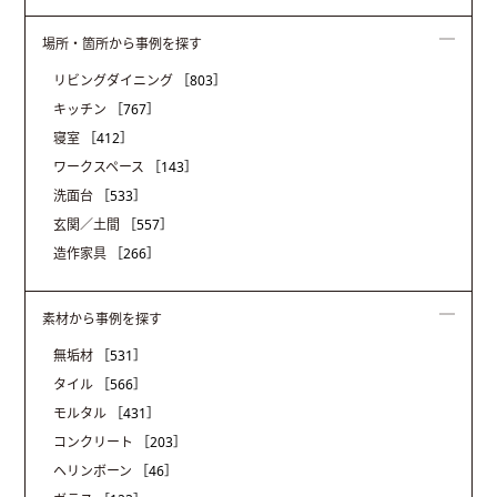
場所・箇所から事例を探す
リビングダイニング
［803］
キッチン
［767］
寝室
［412］
ワークスペース
［143］
洗面台
［533］
玄関／土間
［557］
造作家具
［266］
素材から事例を探す
無垢材
［531］
タイル
［566］
モルタル
［431］
コンクリート
［203］
ヘリンボーン
［46］