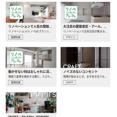
リノベーションで人気の間取りとは？トレンドの間取りと実例を徹底解説
大注目の建築意匠・アール。人気の理由と空間に取り入れるポイント
リノベーション(リノベ)のプランニングで一番最初に決めるのは..
リノベーションで近年注目が集まる建築意匠の一つであるアール..
基礎知識
デザイン
動かせない柱はおしゃれに活用！柱を魅せるリノベーション(リノベ)4選
ノイズのないコンセント
間取り変更を検討する際に、たびたび皆さんの頭を悩ませる動か..
現場が始まるとき、まず向き合うものの一つがコンセントです..
基礎知識
CRAFT
INDEX｜Mr.&Mrs. KOMATSU renovation diary