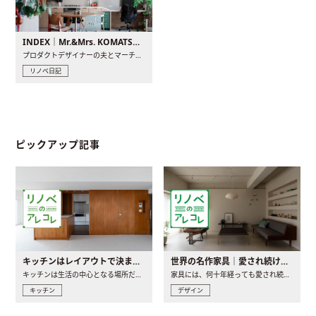
INDEX｜Mr.&Mrs. KOMATSU renovation diary
プロダクトデザイナーの夫とマーチャンダイザーの妻が、夫婦で..
リノベ日記
ピックアップ記事
キッチンはレイアウトで決まる。後悔しないための考え方と選び方
世界の名作家具｜愛され続ける理由と一生モノとの出会い方
キッチンは生活の中心となる場所だからこそ、家の中のどこに置..
家具には、何十年経っても愛され続ける「名作」と呼ばれるもの..
キッチン
デザイン