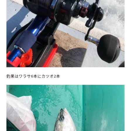
釣果はワラサ6本にカツオ2本