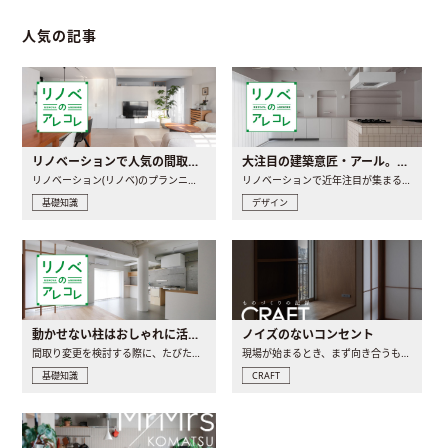
人気の記事
リノベーションで人気の間取りとは？トレンドの間取りと実例を徹底解説
大注目の建築意匠・アール。人気の理由と空間に取り入れるポイント
リノベーション(リノベ)のプランニングで一番最初に決めるのは..
リノベーションで近年注目が集まる建築意匠の一つであるアール..
基礎知識
デザイン
動かせない柱はおしゃれに活用！柱を魅せるリノベーション(リノベ)4選
ノイズのないコンセント
間取り変更を検討する際に、たびたび皆さんの頭を悩ませる動か..
現場が始まるとき、まず向き合うものの一つがコンセントです..
基礎知識
CRAFT