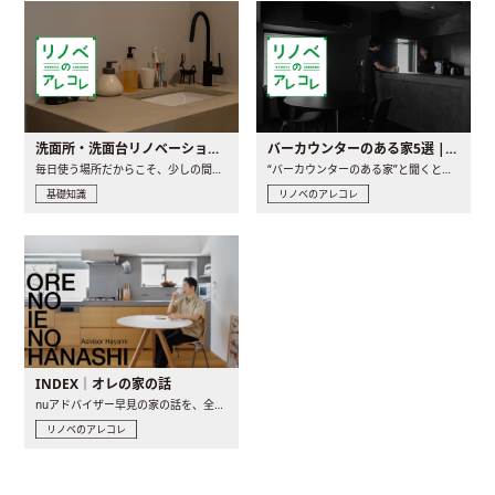
洗面所・洗面台リノベーションの事例と間取りアイデア
バーカウンターのある家5選 | 日常に馴染む“距離の近い”キッチンとは
毎日使う場所だからこそ、少しの間取りの工夫や素材の選び方で..
“バーカウンターのある家”と聞くと、少し特別な、大人のための..
基礎知識
リノベのアレコレ
INDEX｜オレの家の話
nuアドバイザー早見の家の話を、全4話でお届け。リノベーションを..
リノベのアレコレ