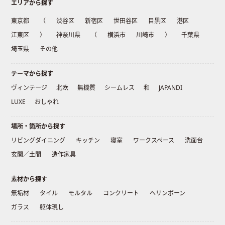
エリアから探す
東京都
（
渋谷区
新宿区
世田谷区
目黒区
港区
江東区
）
神奈川県
（
横浜市
川崎市
）
千葉県
埼玉県
その他
テーマから探す
ヴィンテージ
北欧
無機質
シームレス
和
JAPANDI
LUXE
おしゃれ
場所・箇所から探す
リビングダイニング
キッチン
寝室
ワークスペース
洗面台
玄関／土間
造作家具
素材から探す
無垢材
タイル
モルタル
コンクリート
ヘリンボーン
ガラス
躯体現し