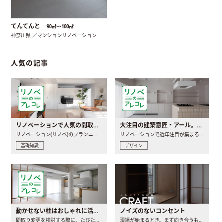
てんてんと
90㎡〜100㎡
神奈川県 ／マンションリノベーション
人気の記事
リノベーションで人気の間取りとは？トレンドの間取りと実例を徹底解説
大注目の建築意匠・アール。人気の理由と空間に取り入れるポイント
リノベーション(リノベ)のプランニングで一番最初に決めるのは..
リノベーションで近年注目が集まる建築意匠の一つであるアール..
基礎知識
デザイン
動かせない柱はおしゃれに活用！柱を魅せるリノベーション(リノベ)4選
ノイズのないコンセント
間取り変更を検討する際に、たびたび皆さんの頭を悩ませる動か..
現場が始まるとき、まず向き合うものの一つがコンセントです..