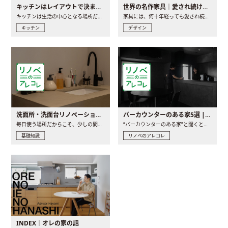
キッチンはレイアウトで決まる。後悔しないための考え方と選び方
世界の名作家具｜愛され続ける理由と一生モノとの出会い方
キッチンは生活の中心となる場所だからこそ、家の中のどこに置..
家具には、何十年経っても愛され続ける「名作」と呼ばれるもの..
キッチン
デザイン
洗面所・洗面台リノベーションの事例と間取りアイデア
バーカウンターのある家5選 | 日常に馴染む“距離の近い”キッチンとは
毎日使う場所だからこそ、少しの間取りの工夫や素材の選び方で..
“バーカウンターのある家”と聞くと、少し特別な、大人のための..
基礎知識
リノベのアレコレ
INDEX｜オレの家の話