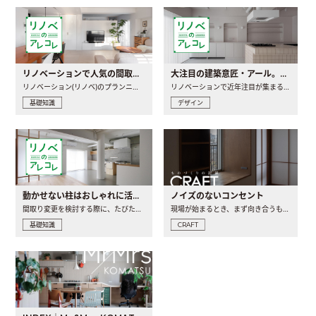
リノベーションで人気の間取りとは？トレンドの間取りと実例を徹底解説
大注目の建築意匠・アール。人気の理由と空間に取り入れるポイント
リノベーション(リノベ)のプランニングで一番最初に決めるのは..
リノベーションで近年注目が集まる建築意匠の一つであるアール..
基礎知識
デザイン
動かせない柱はおしゃれに活用！柱を魅せるリノベーション(リノベ)4選
ノイズのないコンセント
間取り変更を検討する際に、たびたび皆さんの頭を悩ませる動か..
現場が始まるとき、まず向き合うものの一つがコンセントです..
基礎知識
CRAFT