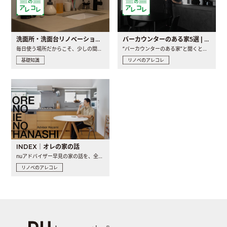
洗面所・洗面台リノベーションの事例と間取りアイデア
バーカウンターのある家5選 | 日常に馴染む“距離の近い”キッチンとは
毎日使う場所だからこそ、少しの間取りの工夫や素材の選び方で..
“バーカウンターのある家”と聞くと、少し特別な、大人のための..
基礎知識
リノベのアレコレ
INDEX｜オレの家の話
nuアドバイザー早見の家の話を、全4話でお届け。リノベーションを..
リノベのアレコレ