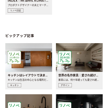
INDEX｜Mr.&Mrs. KOMATSU renovation diary
プロダクトデザイナーの夫とマーチャンダイザーの妻が、夫婦で..
リノベ日記
ピックアップ記事
キッチンはレイアウトで決まる。後悔しないための考え方と選び方
世界の名作家具｜愛され続ける理由と一生モノとの出会い方
キッチンは生活の中心となる場所だからこそ、家の中のどこに置..
家具には、何十年経っても愛され続ける「名作」と呼ばれるもの..
キッチン
デザイン