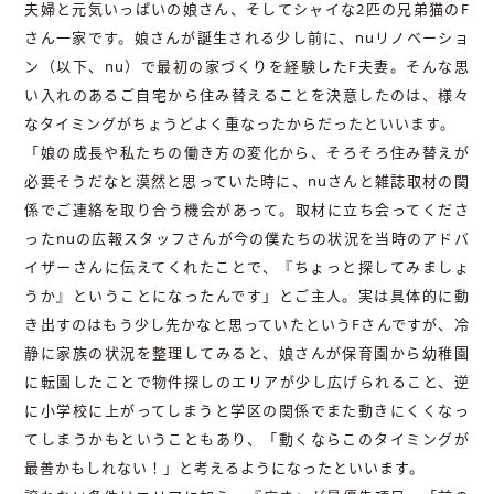
夫婦と元気いっぱいの娘さん、そしてシャイな2匹の兄弟猫のF
さん一家です。娘さんが誕生される少し前に、nuリノベーショ
ン（以下、nu）で最初の家づくりを経験したF夫妻。そんな思
い入れのあるご自宅から住み替えることを決意したのは、様々
なタイミングがちょうどよく重なったからだったといいます。
「娘の成長や私たちの働き方の変化から、そろそろ住み替えが
必要そうだなと漠然と思っていた時に、nuさんと雑誌取材の関
係でご連絡を取り合う機会があって。取材に立ち会ってくださ
ったnuの広報スタッフさんが今の僕たちの状況を当時のアドバ
イザーさんに伝えてくれたことで、『ちょっと探してみましょ
うか』ということになったんです」とご主人。実は具体的に動
き出すのはもう少し先かなと思っていたというFさんですが、冷
静に家族の状況を整理してみると、娘さんが保育園から幼稚園
に転園したことで物件探しのエリアが少し広げられること、逆
に小学校に上がってしまうと学区の関係でまた動きにくくなっ
てしまうかもということもあり、「動くならこのタイミングが
最善かもしれない！」と考えるようになったといいます。