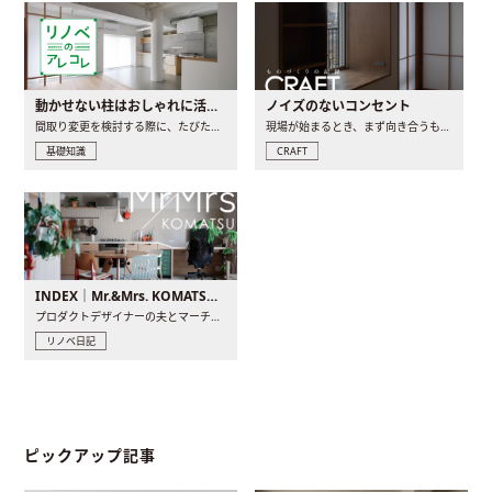
動かせない柱はおしゃれに活用！柱を魅せるリノベーション(リノベ)4選
ノイズのないコンセント
間取り変更を検討する際に、たびたび皆さんの頭を悩ませる動か..
現場が始まるとき、まず向き合うものの一つがコンセントです..
基礎知識
CRAFT
INDEX｜Mr.&Mrs. KOMATSU renovation diary
プロダクトデザイナーの夫とマーチャンダイザーの妻が、夫婦で..
リノベ日記
ピックアップ記事