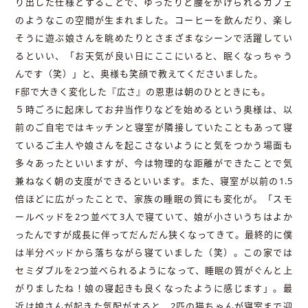
り出した仕様とすることで、ゆったりと腰をかけられるカフェ
のようなこの空間が生まれました。コーヒーを飲んだり、楽し
そうに遊ぶ娘さんを眺めたりとさまざまなシーンで活躍してい
るといい、「お天気が良い日にここにいると、眠くなっちゃう
んです（笑）」と、奥様も笑顔で教えてくださいました。
F邸で大きく変化した『広さ』の恩恵は朝のひとときにも。
５時ごろに起床してお弁当作りなどを始めるという奥様は、以
前のご自宅ではキッチンと寝室が隣接していたこともあって寝
ているご主人や娘さんを起こさないようにと気をつかう場面も
多々あったといいますが、今は物理的な距離ができたことで気
兼ねなく朝の支度ができるといいます。また、寝室が以前の1.5
倍ほどに広がったことで、家族の睡眠の質にも変化が。「スモ
ールベッドを2つ並べて3人で寝ていて、娘が小さいうちはよか
ったんですが成長に伴ってだんだん狭くなってきて。最終的に僕
は半分ベッドから落ちながら寝ていました（笑）。この家では
セミダブルを2つ並べられるようになって、睡眠の質がぐんと上
がりましたね！娘の寝起きも良くなったように感じます」。最
近は娘さんが起きた気配がすると、2匹の猫ちゃんが寝室まで迎