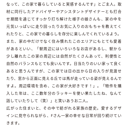
なって、この家で暮らしていると実感するんです」とご主人。取
材に同行したアドバイザーやアシスタントデザイナーとも打合
せ期間を通じてすっかり打ち解けた様子の娘さんも、家の中を
元気いっぱいに走り回ったりお気に入りのおもちゃを教えてく
れたりと、この家での暮らしを存分に楽しんでくれているよう。
また、家の中だけでなく住み慣れたこのエリアにもとても愛着
があるといい、「駅周辺にはいろいろなお店があるし、駅から
少し離れたこの家の周辺には自然がたくさんあって、利便性と
自然のバランスもとても良いんです。日当たりのいい家って良く
あると思うんですが、この家では日の出から日の入りが見渡せ
たり、窓から正面に見える丘では馬が走っている姿が見えるんで
すよ。周辺環境を含め、この家が大好きです！」。「物件を購
入した年は、ここ数年分のラッキーを使い果たしたね、なんて
話していたりして（笑）」と笑いあうお二人。
広がった住まいと、その中で紡がれる家族の歴史。愛するデザ
インに見守られながら、Fさん一家の幸せな日常が回り続けてい
きます。