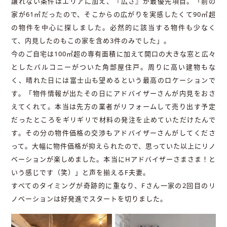
譲れない条件はエリアに加え、『広さ』が最優先項目。「前の
家が61㎡だったので、そこからの広がりを実感したくて90㎡超
の物件を中心に探しました。必然的に該当する物件も少なく
て、内見したのもこの家を含め3件のみでした」。
今のご自宅は100㎡超の専有面積に加えて開口の大きな窓と広々
としたバルコニーがついた角部屋住戸。周りに高い建物もな
く、晴れた日には富士山も望めるという最高のロケーションで
す。「物件情報が出たその日にアドバイザーさんが内見をおさ
えてくれて。本当は先方の業者がリフォームして売り出す予定
だったところをギリギリで材料の発注を止めていただけたんで
す。その分の物件価格の交渉もアドバイザーさんがしてくださ
って。大幅に物件価格が抑えられたので、思っていた以上にリノ
ベーションが楽しめました。本当にHアドバイザーさまさま！と
いう感じです（笑）」と声を揃えるF夫妻。
すべてのタイミングが奇跡的に重なり、Fさん一家の2回目のリ
ノベーションは好発進でスタートを切りました。