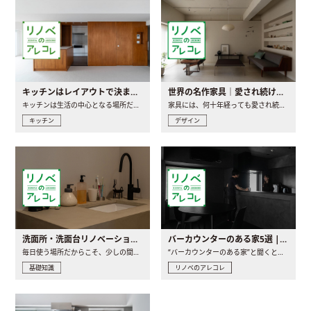
キッチンはレイアウトで決まる。後悔しないための考え方と選び方
世界の名作家具｜愛され続ける理由と一生モノとの出会い方
キッチンは生活の中心となる場所だからこそ、家の中のどこに置..
家具には、何十年経っても愛され続ける「名作」と呼ばれるもの..
キッチン
デザイン
洗面所・洗面台リノベーションの事例と間取りアイデア
バーカウンターのある家5選 | 日常に馴染む“距離の近い”キッチンとは
毎日使う場所だからこそ、少しの間取りの工夫や素材の選び方で..
“バーカウンターのある家”と聞くと、少し特別な、大人のための..
基礎知識
リノベのアレコレ