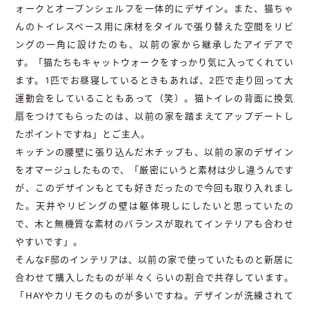
ォークとオープンシェルフを一体的にデザイン。また、猫ちゃ
んのトイレスペース用に床材をタイルで張り替えた空間をリビ
ングの一角に設けたのも、以前の家から継承したアイデアで
す。「猫たちもキャットウォークをすっかり気に入ってくれてい
ます。1匹でお昼寝しているときもあれば、2匹で走り回って大
運動会をしていることもあって（笑）。猫トイレの背面に換気
扇をつけてもらったのは、以前の家を踏まえてアップデートし
たポイントですね」とご主人。
キッチンの腰壁に張り込んだ木チップも、以前の家のデザイン
をオマージュしたもので、「厳密にいうと素材は少し違うんです
が、このデザインもとても好きだったので今回も取り入れまし
た。天井やリビングの壁は躯体現しにしたいと思っていたの
で、木と無機質な素材のバランスが取れてインテリアも合わせ
やすいです」。
そんなF邸のインテリアは、以前の家で使っていたものと新居に
合わせて購入したものが半々くらいの割合で共存しています。
「HAYやカリモクのものが多いですね。デザインが洗練されて