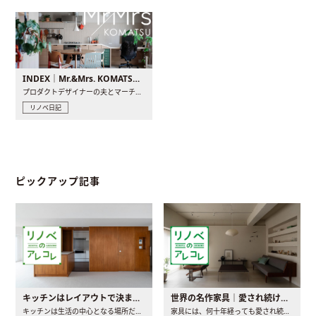
INDEX｜Mr.&Mrs. KOMATSU renovation diary
プロダクトデザイナーの夫とマーチャンダイザーの妻が、夫婦で..
リノベ日記
ピックアップ記事
キッチンはレイアウトで決まる。後悔しないための考え方と選び方
世界の名作家具｜愛され続ける理由と一生モノとの出会い方
キッチンは生活の中心となる場所だからこそ、家の中のどこに置..
家具には、何十年経っても愛され続ける「名作」と呼ばれるもの..