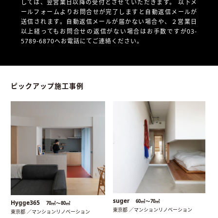
しては、翌営業日以降の受付とさせていただきます。
以下メ
ールフォームよりお問合せが完了しますと自動返信メールが
送信されます。自動返信メールが届かない場合や、
２営業日
以上経ってもお問合せの返信がない場合はお手数ですが03-
5789-6870へお電話にてご連絡ください。
ピックアップ施工事例
suger
60㎡〜70㎡
Hygge365
70㎡〜80㎡
東京都 ／マンションリノベーション
東京都 ／マンションリノベーション