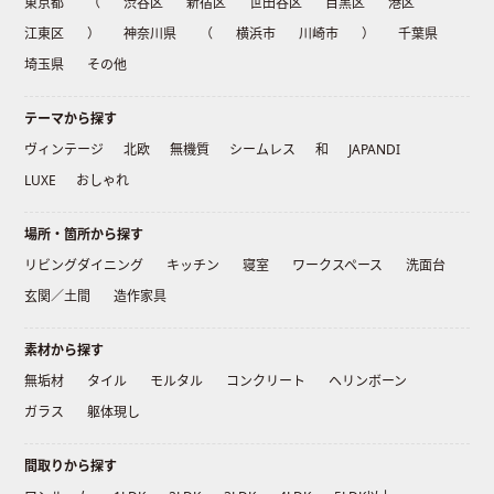
東京都
（
渋谷区
新宿区
世田谷区
目黒区
港区
江東区
）
神奈川県
（
横浜市
川崎市
）
千葉県
埼玉県
その他
テーマから探す
ヴィンテージ
北欧
無機質
シームレス
和
JAPANDI
LUXE
おしゃれ
場所・箇所から探す
リビングダイニング
キッチン
寝室
ワークスペース
洗面台
玄関／土間
造作家具
素材から探す
無垢材
タイル
モルタル
コンクリート
ヘリンボーン
ガラス
躯体現し
間取りから探す