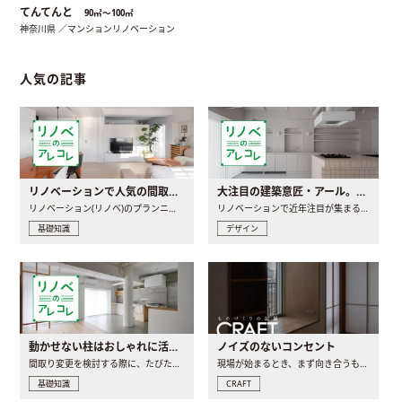
てんてんと
90㎡〜100㎡
神奈川県 ／マンションリノベーション
人気の記事
リノベーションで人気の間取りとは？トレンドの間取りと実例を徹底解説
大注目の建築意匠・アール。人気の理由と空間に取り入れるポイント
リノベーション(リノベ)のプランニングで一番最初に決めるのは..
リノベーションで近年注目が集まる建築意匠の一つであるアール..
基礎知識
デザイン
動かせない柱はおしゃれに活用！柱を魅せるリノベーション(リノベ)4選
ノイズのないコンセント
間取り変更を検討する際に、たびたび皆さんの頭を悩ませる動か..
現場が始まるとき、まず向き合うものの一つがコンセントです..
基礎知識
CRAFT