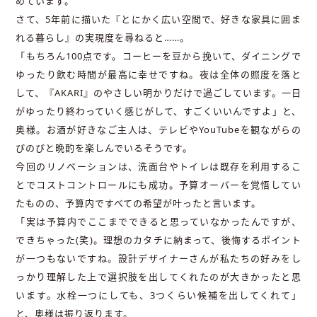
めています。
さて、5年前に描いた『とにかく広い空間で、好きな家具に囲ま
れる暮らし』の実現度を尋ねると……。
「もちろん100点です。コーヒーを豆から挽いて、ダイニングで
ゆったり飲む時間が最高に幸せですね。夜は全体の照度を落と
して、『AKARI』のやさしい明かりだけで過ごしています。一日
がゆったり終わっていく感じがして、すごくいいんですよ」と、
奥様。お酒が好きなご主人は、テレビやYouTubeを観ながらの
びのびと晩酌を楽しんでいるそうです。
今回のリノベーションは、洗面台やトイレは既存を利用するこ
とでコストコントロールにも成功。予算オーバーを覚悟してい
たものの、予算内ですべての希望が叶ったと言います。
「実は予算内でここまでできると思っていなかったんですが、
できちゃった(笑)。理想のカタチに納まって、後悔するポイント
が一つもないですね。設計デザイナーさんが私たちの好みをし
っかり理解した上で選択肢を出してくれたのが大きかったと思
います。水栓一つにしても、3つくらい候補を出してくれて」
と、奥様は振り返ります。