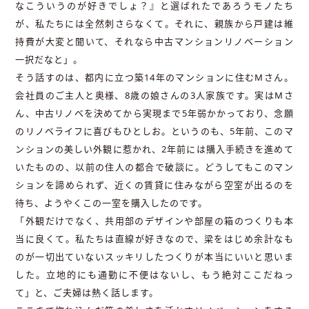
なこういうのが好きでしょ？』と選ばれたであろうモノたち
が、私たちには全然刺さらなくて。それに、親族から戸建は維
持費が大変と聞いて、それなら中古マンションリノベーション
一択だなと」。
そう話すのは、都内に立つ築14年のマンションに住むMさん。
会社員のご主人と奥様、8歳の娘さんの3人家族です。実はMさ
ん、中古リノベを決めてから実現まで5年弱かかっており、念願
のリノベライフに喜びもひとしお。というのも、5年前、このマ
ンションの美しい外観に惹かれ、2年前には購入手続きを進めて
いたものの、以前の住人の都合で破談に。どうしてもこのマン
ションを諦められず、近くの賃貸に住みながら空室が出るのを
待ち、ようやくこの一室を購入したのです。
「外観だけでなく、共用部のデザインや部屋の箱のつくりも本
当に良くて。私たちは直線が好きなので、梁をはじめ余計なも
のが一切出ていないスッキリしたつくりが本当にいいと思いま
した。立地的にも通勤に不便はないし、もう絶対ここだねっ
て」と、ご夫婦は熱く話します。