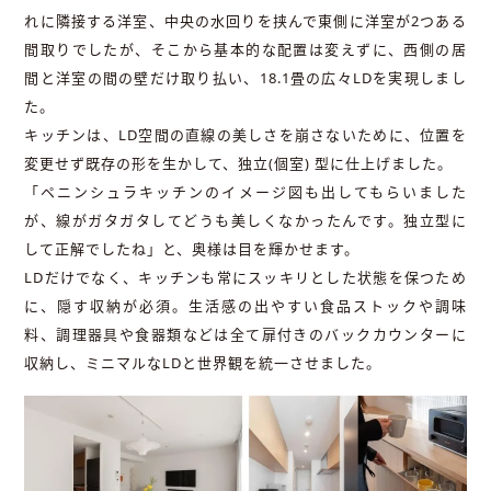
れに隣接する洋室、中央の水回りを挟んで東側に洋室が2つある
間取りでしたが、そこから基本的な配置は変えずに、西側の居
間と洋室の間の壁だけ取り払い、18.1畳の広々LDを実現しまし
た。
キッチンは、LD空間の直線の美しさを崩さないために、位置を
変更せず既存の形を生かして、独立(個室) 型に仕上げました。
「ペニンシュラキッチンのイメージ図も出してもらいました
が、線がガタガタしてどうも美しくなかったんです。独立型に
して正解でしたね」と、奥様は目を輝かせます。
LDだけでなく、キッチンも常にスッキリとした状態を保つため
に、隠す収納が必須。生活感の出やすい食品ストックや調味
料、調理器具や食器類などは全て扉付きのバックカウンターに
収納し、ミニマルなLDと世界観を統一させました。