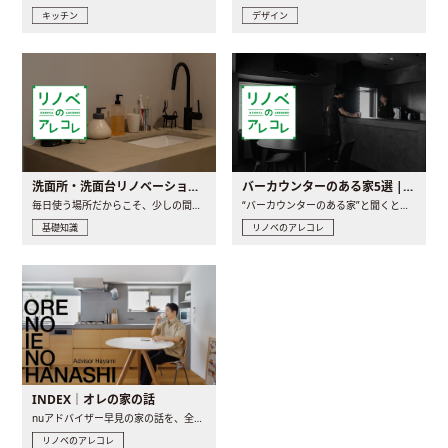
キッチン
デザイン
洗面所・洗面台リノベーションの事例と間取りアイデア
バーカウンターのある家5選 | 日常に馴染む“距離の近い”キッチンとは
毎日使う場所だからこそ、少しの間取りの工夫や素材の選び方で..
“バーカウンターのある家”と聞くと、少し特別な、大人のための..
基礎知識
リノベのアレコレ
INDEX｜オレの家の話
nuアドバイザー早見の家の話を、全4話でお届け。リノベーションを..
リノベのアレコレ