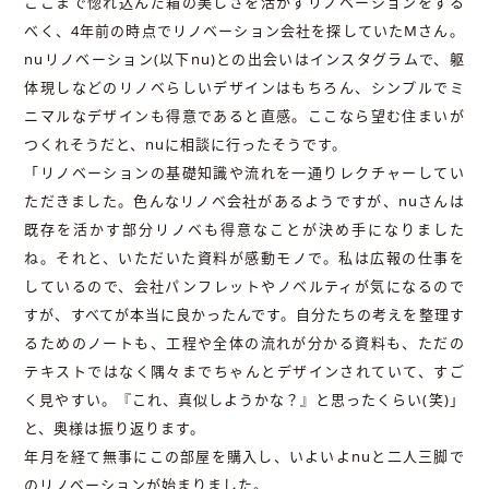
ここまで惚れ込んだ箱の美しさを活かすリノベーションをする
べく、4年前の時点でリノベーション会社を探していたMさん。
nuリノベーション(以下nu)との出会いはインスタグラムで、躯
体現しなどのリノベらしいデザインはもちろん、シンプルでミ
ニマルなデザインも得意であると直感。ここなら望む住まいが
つくれそうだと、nuに相談に行ったそうです。
「リノベーションの基礎知識や流れを一通りレクチャーしてい
ただきました。色んなリノベ会社があるようですが、nuさんは
既存を活かす部分リノベも得意なことが決め手になりました
ね。それと、いただいた資料が感動モノで。私は広報の仕事を
しているので、会社パンフレットやノベルティが気になるので
すが、すべてが本当に良かったんです。自分たちの考えを整理す
るためのノートも、工程や全体の流れが分かる資料も、ただの
テキストではなく隅々までちゃんとデザインされていて、すご
く見やすい。『これ、真似しようかな？』と思ったくらい(笑)」
と、奥様は振り返ります。
年月を経て無事にこの部屋を購入し、いよいよnuと二人三脚で
のリノベーションが始まりました。