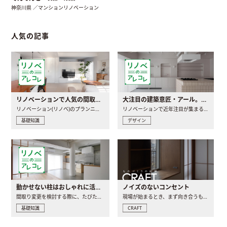
神奈川県 ／マンションリノベーション
人気の記事
リノベーションで人気の間取りとは？トレンドの間取りと実例を徹底解説
大注目の建築意匠・アール。人気の理由と空間に取り入れるポイント
リノベーション(リノベ)のプランニングで一番最初に決めるのは..
リノベーションで近年注目が集まる建築意匠の一つであるアール..
基礎知識
デザイン
動かせない柱はおしゃれに活用！柱を魅せるリノベーション(リノベ)4選
ノイズのないコンセント
間取り変更を検討する際に、たびたび皆さんの頭を悩ませる動か..
現場が始まるとき、まず向き合うものの一つがコンセントです..
基礎知識
CRAFT