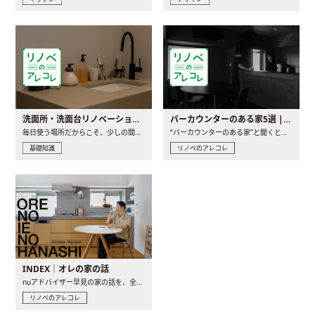
洗面所・洗面台リノベーションの事例と間取りアイデア
バーカウンターのある家5選 | 日常に馴染む“距離の近い”キッチンとは
毎日使う場所だからこそ、少しの間取りの工夫や素材の選び方で..
“バーカウンターのある家”と聞くと、少し特別な、大人のための..
基礎知識
リノベのアレコレ
INDEX｜オレの家の話
nuアドバイザー早見の家の話を、全4話でお届け。リノベーションを..
リノベのアレコレ