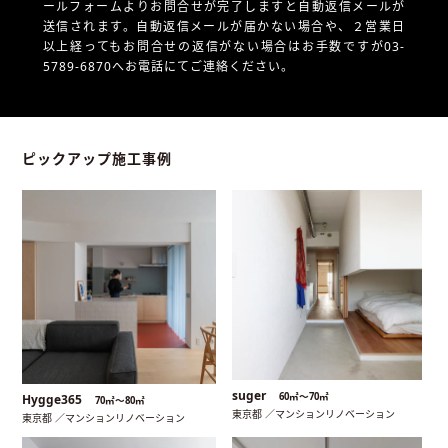
ールフォームよりお問合せが完了しますと自動返信メールが
送信されます。自動返信メールが届かない場合や、
２営業日
以上経ってもお問合せの返信がない場合はお手数ですが03-
5789-6870へお電話にてご連絡ください。
ピックアップ施工事例
suger
60㎡〜70㎡
Hygge365
70㎡〜80㎡
東京都 ／マンションリノベーション
東京都 ／マンションリノベーション