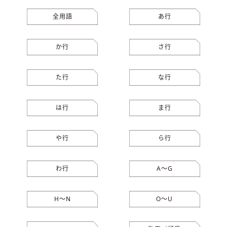
全用語
あ行
か行
さ行
た行
な行
は行
ま行
や行
ら行
わ行
A〜G
H〜N
O〜U