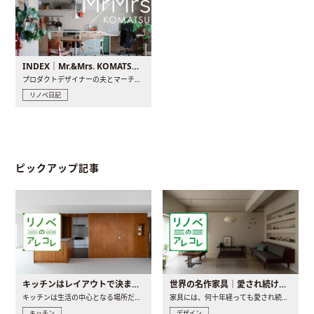
INDEX｜Mr.&Mrs. KOMATSU renovation diary
プロダクトデザイナーの夫とマーチャンダイザーの妻が、夫婦で..
リノベ日記
ピックアップ記事
キッチンはレイアウトで決まる。後悔しないための考え方と選び方
世界の名作家具｜愛され続ける理由と一生モノとの出会い方
キッチンは生活の中心となる場所だからこそ、家の中のどこに置..
家具には、何十年経っても愛され続ける「名作」と呼ばれるもの..
キッチン
デザイン