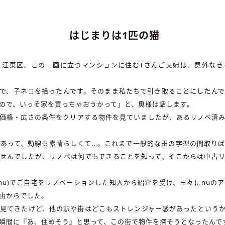
はじまりは1匹の猫
、江東区。この一画に立つマンションに住むTさんご夫婦は、意外なき
で、子ネコを拾ったんです。そのまま私たちで引き取ることにしたん
ので、いっそ家を買っちゃおうかって」と、奥様は話します。
価格・広さの条件をクリアする物件を見ていましたが、あるリノベ済
あって、動線も素晴らしくて…。これまで一般的な田の字型の間取り
せんでしたが、リノベは何でもできることを知って、そこからは中古
、nu)でご自宅をリノベーションした知人から紹介を受け、早々にnuの
由からでした。
見てきたけど、他の駅や街はどこもストレンジャー感があったという
瞬間に『あ、住めそう』と思って、この街で物件を探そうとなったんで