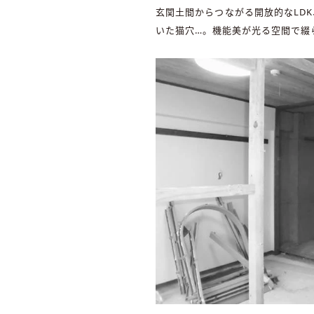
玄関土間からつながる開放的なLD
いた猫穴…。機能美が光る空間で綴