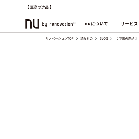
【 至高の逸品 】
nuについて
サービス
リノベーションTOP
読みもの
BLOG
【 至高の逸品 】