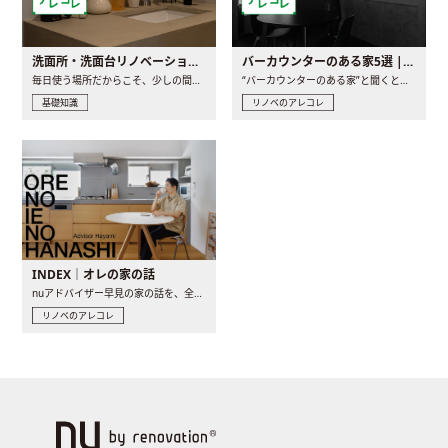
洗面所・洗面台リノベーションの事例と間取りアイデア
バーカウンターのある家5選 | 日常に馴染む“距離の近い”キッチンとは
毎日使う場所だからこそ、少しの間取りの工夫や素材の選び方で..
“バーカウンターのある家”と聞くと、少し特別な、大人のための..
基礎知識
リノベのアレコレ
INDEX｜オレの家の話
nuアドバイザー早見の家の話を、全4話でお届け。リノベーションを..
リノベのアレコレ