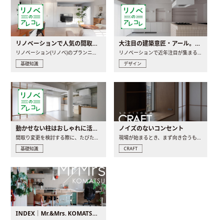
リノベーションで人気の間取りとは？トレンドの間取りと実例を徹底解説
大注目の建築意匠・アール。人気の理由と空間に取り入れるポイント
リノベーション(リノベ)のプランニングで一番最初に決めるのは..
リノベーションで近年注目が集まる建築意匠の一つであるアール..
基礎知識
デザイン
動かせない柱はおしゃれに活用！柱を魅せるリノベーション(リノベ)4選
ノイズのないコンセント
間取り変更を検討する際に、たびたび皆さんの頭を悩ませる動か..
現場が始まるとき、まず向き合うものの一つがコンセントです..
基礎知識
CRAFT
INDEX｜Mr.&Mrs. KOMATSU renovation diary