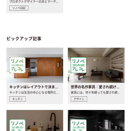
プロダクトデザイナーの夫とマーチャンダイザーの妻が、夫婦で..
リノベ日記
ピックアップ記事
キッチンはレイアウトで決まる。後悔しないための考え方と選び方
世界の名作家具｜愛され続ける理由と一生モノとの出会い方
キッチンは生活の中心となる場所だからこそ、家の中のどこに置..
家具には、何十年経っても愛され続ける「名作」と呼ばれるもの..
キッチン
デザイン