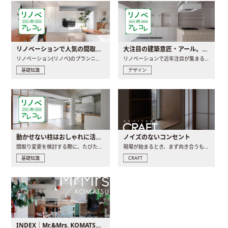
リノベーションで人気の間取りとは？トレンドの間取りと実例を徹底解説
大注目の建築意匠・アール。人気の理由と空間に取り入れるポイント
リノベーション(リノベ)のプランニングで一番最初に決めるのは..
リノベーションで近年注目が集まる建築意匠の一つであるアール..
基礎知識
デザイン
動かせない柱はおしゃれに活用！柱を魅せるリノベーション(リノベ)4選
ノイズのないコンセント
間取り変更を検討する際に、たびたび皆さんの頭を悩ませる動か..
現場が始まるとき、まず向き合うものの一つがコンセントです..
基礎知識
CRAFT
INDEX｜Mr.&Mrs. KOMATSU renovation diary