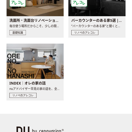
洗面所・洗面台リノベーションの事例と間取りアイデア
バーカウンターのある家5選 | 日常に馴染む“距離の近い”キッチンとは
毎日使う場所だからこそ、少しの間取りの工夫や素材の選び方で..
“バーカウンターのある家”と聞くと、少し特別な、大人のための..
基礎知識
リノベのアレコレ
INDEX｜オレの家の話
nuアドバイザー早見の家の話を、全4話でお届け。リノベーションを..
リノベのアレコレ