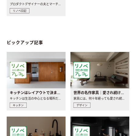
プロダクトデザイナーの夫とマーチャンダイザーの妻が、夫婦で..
リノベ日記
ピックアップ記事
キッチンはレイアウトで決まる。後悔しないための考え方と選び方
世界の名作家具｜愛され続ける理由と一生モノとの出会い方
キッチンは生活の中心となる場所だからこそ、家の中のどこに置..
家具には、何十年経っても愛され続ける「名作」と呼ばれるもの..
キッチン
デザイン