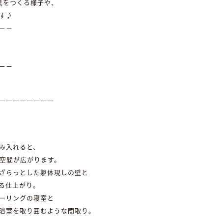
具をつくる様子や、
す♪
－－
－－
――――――――
み入れると、
大空間が広がります。
ざらっとした躯体現しの壁と
る仕上がり。
ーリングの寝室と
浴室を取り囲むような間取り。