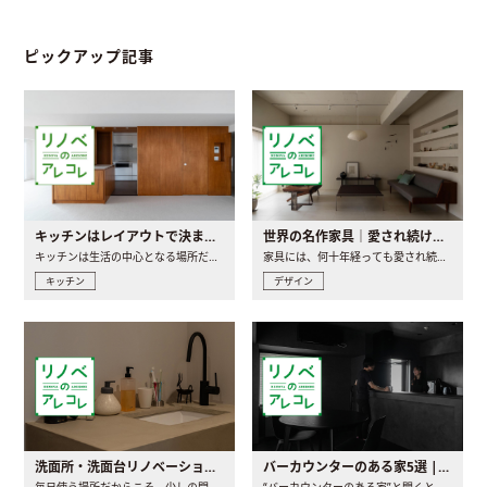
ピックアップ記事
キッチンはレイアウトで決まる。後悔しないための考え方と選び方
世界の名作家具｜愛され続ける理由と一生モノとの出会い方
キッチンは生活の中心となる場所だからこそ、家の中のどこに置..
家具には、何十年経っても愛され続ける「名作」と呼ばれるもの..
キッチン
デザイン
洗面所・洗面台リノベーションの事例と間取りアイデア
バーカウンターのある家5選 | 日常に馴染む“距離の近い”キッチンとは