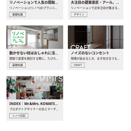
リノベーションで人気の間取りとは？トレンドの間取りと実例を徹底解説
大注目の建築意匠・アール。人気の理由と空間に取り入れるポイント
リノベーション(リノベ)のプランニングで一番最初に決めるのは..
リノベーションで近年注目が集まる建築意匠の一つであるアール..
基礎知識
デザイン
動かせない柱はおしゃれに活用！柱を魅せるリノベーション(リノベ)4選
ノイズのないコンセント
間取り変更を検討する際に、たびたび皆さんの頭を悩ませる動か..
現場が始まるとき、まず向き合うものの一つがコンセントです..
基礎知識
CRAFT
INDEX｜Mr.&Mrs. KOMATSU renovation diary
プロダクトデザイナーの夫とマーチャンダイザーの妻が、夫婦で..
リノベ日記