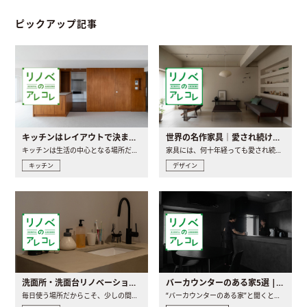
ピックアップ記事
キッチンはレイアウトで決まる。後悔しないための考え方と選び方
世界の名作家具｜愛され続ける理由と一生モノとの出会い方
キッチンは生活の中心となる場所だからこそ、家の中のどこに置..
家具には、何十年経っても愛され続ける「名作」と呼ばれるもの..
キッチン
デザイン
洗面所・洗面台リノベーションの事例と間取りアイデア
バーカウンターのある家5選 | 日常に馴染む“距離の近い”キッチンとは
毎日使う場所だからこそ、少しの間取りの工夫や素材の選び方で..
“バーカウンターのある家”と聞くと、少し特別な、大人のための..