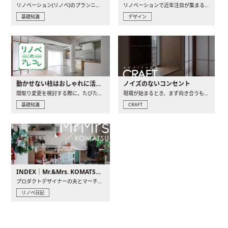
リノベーション(リノベ)のプランニングで一番最初に決めるのは..
リノベーションで近年注目が集まる建築意匠の一つであるアール..
基礎知識
デザイン
動かせない柱はおしゃれに活用！柱を魅せるリノベーション(リノベ)4選
ノイズのないコンセント
間取り変更を検討する際に、たびたび皆さんの頭を悩ませる動か..
現場が始まるとき、まず向き合うものの一つがコンセントです..
基礎知識
CRAFT
INDEX｜Mr.&Mrs. KOMATSU renovation diary
プロダクトデザイナーの夫とマーチャンダイザーの妻が、夫婦で..
リノベ日記