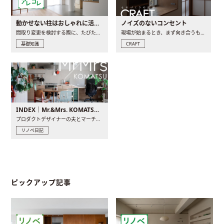
動かせない柱はおしゃれに活用！柱を魅せるリノベーション(リノベ)4選
ノイズのないコンセント
間取り変更を検討する際に、たびたび皆さんの頭を悩ませる動か..
現場が始まるとき、まず向き合うものの一つがコンセントです..
基礎知識
CRAFT
INDEX｜Mr.&Mrs. KOMATSU renovation diary
プロダクトデザイナーの夫とマーチャンダイザーの妻が、夫婦で..
リノベ日記
ピックアップ記事