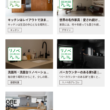
キッチンはレイアウトで決まる。後悔しないための考え方と選び方
世界の名作家具｜愛され続ける理由と一生モノとの出会い方
キッチンは生活の中心となる場所だからこそ、家の中のどこに置..
家具には、何十年経っても愛され続ける「名作」と呼ばれるもの..
キッチン
デザイン
洗面所・洗面台リノベーションの事例と間取りアイデア
バーカウンターのある家5選 | 日常に馴染む“距離の近い”キッチンとは
毎日使う場所だからこそ、少しの間取りの工夫や素材の選び方で..
“バーカウンターのある家”と聞くと、少し特別な、大人のための..
基礎知識
リノベのアレコレ