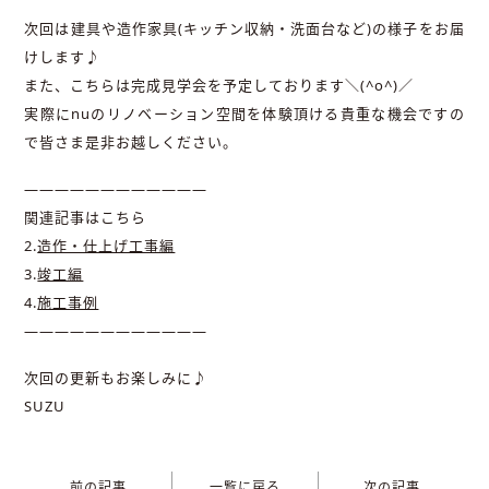
次回は建具や造作家具(キッチン収納・洗面台など)の様子をお届
けします♪
また、こちらは完成見学会を予定しております＼(^o^)／
実際にnuのリノベーション空間を体験頂ける貴重な機会ですの
で皆さま是非お越しください。
————————————
関連記事はこちら
2.
造作・仕上げ工事編
3.
竣工編
4.
施工事例
————————————
次回の更新もお楽しみに♪
SUZU
前の記事
一覧に戻る
次の記事