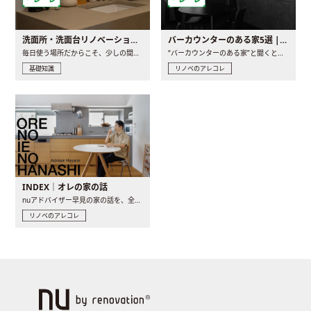
洗面所・洗面台リノベーションの事例と間取りアイデア
バーカウンターのある家5選 | 日常に馴染む“距離の近い”キッチンとは
毎日使う場所だからこそ、少しの間取りの工夫や素材の選び方で..
“バーカウンターのある家”と聞くと、少し特別な、大人のための..
基礎知識
リノベのアレコレ
INDEX｜オレの家の話
nuアドバイザー早見の家の話を、全4話でお届け。リノベーションを..
リノベのアレコレ