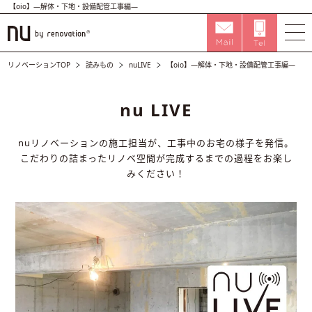
【oio】―解体・下地・設備配管工事編―
リノベーションTOP
読みもの
nuLIVE
【oio】―解体・下地・設備配管工事編―
nu LIVE
nuリノベーションの施工担当が、工事中のお宅の様子を発信。
こだわりの詰まったリノベ空間が完成するまでの過程をお楽し
みください！