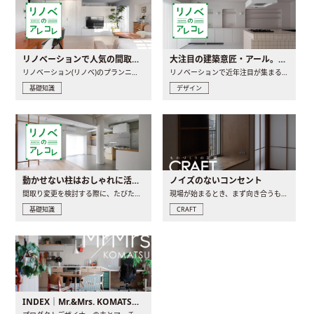
リノベーションで人気の間取りとは？トレンドの間取りと実例を徹底解説
大注目の建築意匠・アール。人気の理由と空間に取り入れるポイント
リノベーション(リノベ)のプランニングで一番最初に決めるのは..
リノベーションで近年注目が集まる建築意匠の一つであるアール..
基礎知識
デザイン
動かせない柱はおしゃれに活用！柱を魅せるリノベーション(リノベ)4選
ノイズのないコンセント
間取り変更を検討する際に、たびたび皆さんの頭を悩ませる動か..
現場が始まるとき、まず向き合うものの一つがコンセントです..
基礎知識
CRAFT
INDEX｜Mr.&Mrs. KOMATSU renovation diary