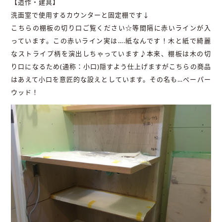
【造作・建具】
洗面室で使用するカウンターと固定棚です↓
こちらの棚板の切り口ご覧ください☆等間隔に赤いラインが入
っています。この赤いライン実は….紙なんです！木と紙で綺麗
なストライプ柄を演出しちゃっています♪本来、棚板は木の切
り口になるため(通称：小口)隠すよう仕上げますがこちらの商品
はあえて小口を意匠的な設えとしています。その名も…ペーパー
ウッド！