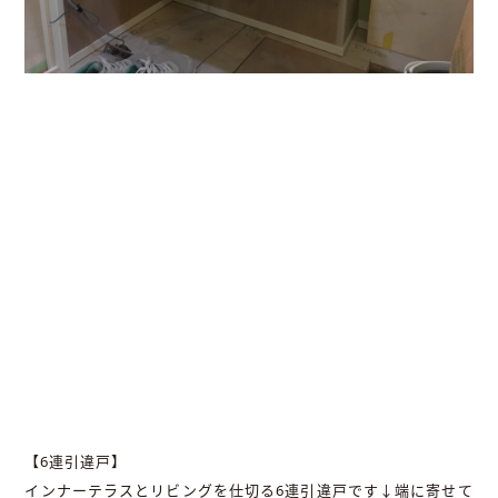
【6連引違戸】
インナーテラスとリビングを仕切る6連引違戸です↓端に寄せて