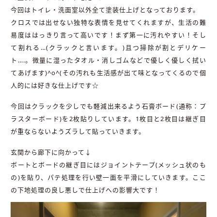
今回はトイレ・洗面室以外全て塗装仕上げとなっております。
クロスでは出せない独特な表情を見せてくれますが、生活の難
易度ははっきり言って高いです！まず第一に汚れやすい！そし
て割れる…(クラックと言います。)且つ掃除が割とデリケー
ト….。微量に湿ったタオル・消しゴムなどで優しく優しく拭い
てあげます)^o^(その汚れも生活感が出て味となってくるので個
人的には好きな仕上げです☆
今回はクラックを少しでも軽減出来るよう石膏ボード(通称：プ
ラスターボード)を2枚貼りしています。1枚目と2枚目は継ぎ目
が重ならないようズラして貼っていきます。
玄関から廊下に向かって↓
ボートとボードの継ぎ目にはジョイントテープ(メッシュ状のも
の)を貼り、パテ処理を行い壁一面を平滑にしていきます。ここ
の下地処理の良し悪しで仕上げへの影響大です！