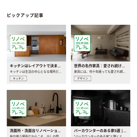
ピックアップ記事
キッチンはレイアウトで決まる。後悔しないための考え方と選び方
世界の名作家具｜愛され続ける理由と一生モノとの出会い方
キッチンは生活の中心となる場所だからこそ、家の中のどこに置..
家具には、何十年経っても愛され続ける「名作」と呼ばれるもの..
キッチン
デザイン
洗面所・洗面台リノベーションの事例と間取りアイデア
バーカウンターのある家5選 | 日常に馴染む“距離の近い”キッチンとは
毎日使う場所だからこそ、少しの間取りの工夫や素材の選び方で..
“バーカウンターのある家”と聞くと、少し特別な、大人のための..