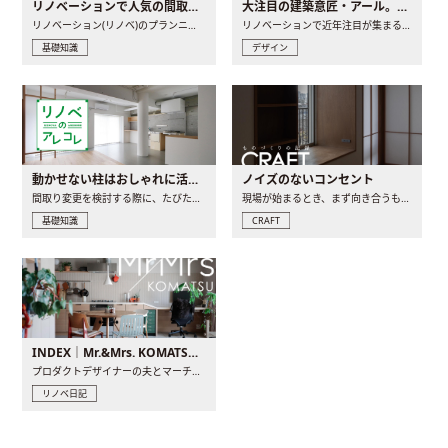
リノベーションで人気の間取りとは？トレンドの間取りと実例を徹底解説
大注目の建築意匠・アール。人気の理由と空間に取り入れるポイント
リノベーション(リノベ)のプランニングで一番最初に決めるのは..
リノベーションで近年注目が集まる建築意匠の一つであるアール..
基礎知識
デザイン
動かせない柱はおしゃれに活用！柱を魅せるリノベーション(リノベ)4選
ノイズのないコンセント
間取り変更を検討する際に、たびたび皆さんの頭を悩ませる動か..
現場が始まるとき、まず向き合うものの一つがコンセントです..
基礎知識
CRAFT
INDEX｜Mr.&Mrs. KOMATSU renovation diary
プロダクトデザイナーの夫とマーチャンダイザーの妻が、夫婦で..
リノベ日記