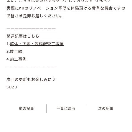
また、こちらは完成見学会を予定しております＼(^o^)／
実際にnuのリノベーション空間を体験頂ける貴重な機会ですの
で皆さま是非お越しください。
————————————
関連記事はこちら
1.
解体・下地・設備配管工事編
3.
竣工編
4.
施工事例
————————————
次回の更新もお楽しみに♪
SUZU
前の記事
一覧に戻る
次の記事