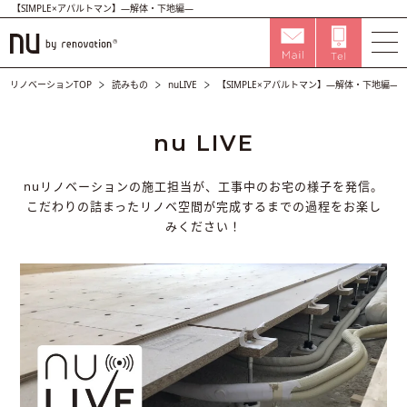
【SIMPLE×アパルトマン】―解体・下地編―
リノベーションTOP
読みもの
nuLIVE
【SIMPLE×アパルトマン】―解体・下地編―
nu LIVE
nuリノベーションの施工担当が、工事中のお宅の様子を発信。
こだわりの詰まったリノベ空間が完成するまでの過程をお楽し
みください！