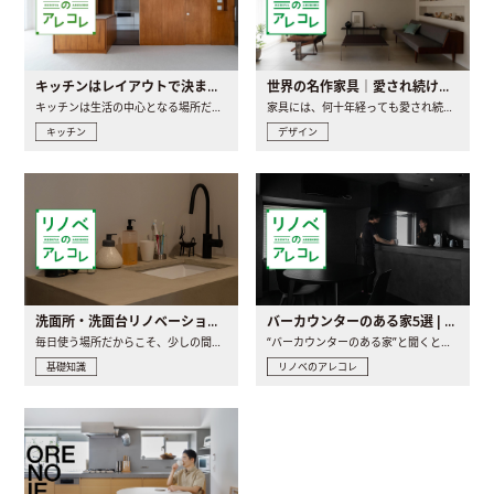
キッチンはレイアウトで決まる。後悔しないための考え方と選び方
世界の名作家具｜愛され続ける理由と一生モノとの出会い方
キッチンは生活の中心となる場所だからこそ、家の中のどこに置..
家具には、何十年経っても愛され続ける「名作」と呼ばれるもの..
キッチン
デザイン
洗面所・洗面台リノベーションの事例と間取りアイデア
バーカウンターのある家5選 | 日常に馴染む“距離の近い”キッチンとは
毎日使う場所だからこそ、少しの間取りの工夫や素材の選び方で..
“バーカウンターのある家”と聞くと、少し特別な、大人のための..
基礎知識
リノベのアレコレ