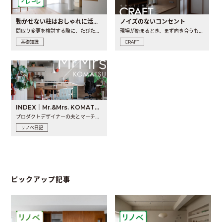
動かせない柱はおしゃれに活用！柱を魅せるリノベーション(リノベ)4選
ノイズのないコンセント
間取り変更を検討する際に、たびたび皆さんの頭を悩ませる動か..
現場が始まるとき、まず向き合うものの一つがコンセントです..
基礎知識
CRAFT
INDEX｜Mr.&Mrs. KOMATSU renovation diary
プロダクトデザイナーの夫とマーチャンダイザーの妻が、夫婦で..
リノベ日記
ピックアップ記事