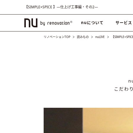
【SIMPLE×SPICE 】―仕上げ工事編・その2―
nuについて
サービス
リノベーションTOP
読みもの
nuLIVE
【SIMPLE×S
こだわ