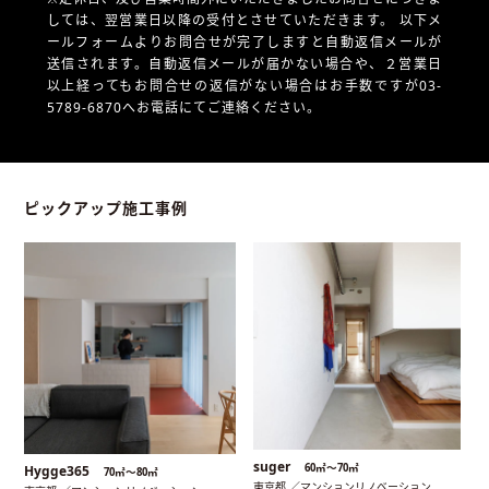
しては、翌営業日以降の受付とさせていただきます。
以下メ
ールフォームよりお問合せが完了しますと自動返信メールが
送信されます。自動返信メールが届かない場合や、
２営業日
以上経ってもお問合せの返信がない場合はお手数ですが03-
5789-6870へお電話にてご連絡ください。
ピックアップ施工事例
suger
60㎡〜70㎡
Hygge365
70㎡〜80㎡
東京都 ／マンションリノベーション