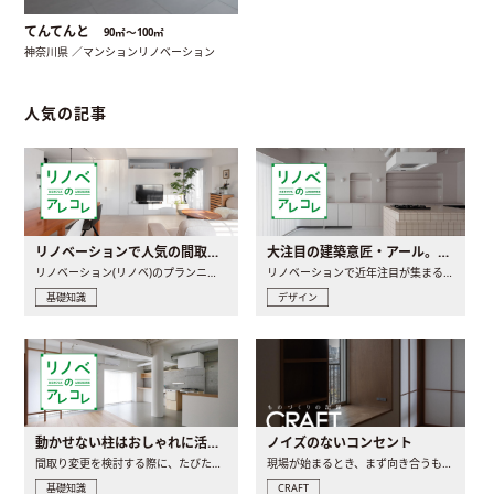
てんてんと
90㎡〜100㎡
神奈川県 ／マンションリノベーション
人気の記事
リノベーションで人気の間取りとは？トレンドの間取りと実例を徹底解説
大注目の建築意匠・アール。人気の理由と空間に取り入れるポイント
リノベーション(リノベ)のプランニングで一番最初に決めるのは..
リノベーションで近年注目が集まる建築意匠の一つであるアール..
基礎知識
デザイン
動かせない柱はおしゃれに活用！柱を魅せるリノベーション(リノベ)4選
ノイズのないコンセント
間取り変更を検討する際に、たびたび皆さんの頭を悩ませる動か..
現場が始まるとき、まず向き合うものの一つがコンセントです..
基礎知識
CRAFT