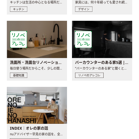
キッチンは生活の中心となる場所だからこそ、家の中のどこに置..
家具には、何十年経っても愛され続ける「名作」と呼ばれるもの..
キッチン
デザイン
洗面所・洗面台リノベーションの事例と間取りアイデア
バーカウンターのある家5選 | 日常に馴染む“距離の近い”キッチンとは
毎日使う場所だからこそ、少しの間取りの工夫や素材の選び方で..
“バーカウンターのある家”と聞くと、少し特別な、大人のための..
基礎知識
リノベのアレコレ
INDEX｜オレの家の話
nuアドバイザー早見の家の話を、全4話でお届け。リノベーションを..