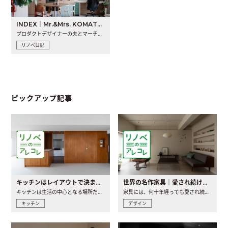
INDEX｜Mr.&Mrs. KOMATSU renovation diary
プロダクトデザイナーの夫とマーチャンダイザーの妻が、夫婦で..
リノベ日記
ピックアップ記事
キッチンはレイアウトで決まる。後悔しないための考え方と選び方
世界の名作家具｜愛され続ける理由と一生モノとの出会い方
キッチンは生活の中心となる場所だからこそ、家の中のどこに置..
家具には、何十年経っても愛され続ける「名作」と呼ばれるもの..
キッチン
デザイン