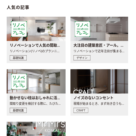
人気の記事
リノベーションで人気の間取りとは？トレンドの間取りと実例を徹底解説
大注目の建築意匠・アール。人気の理由と空間に取り入れるポイント
リノベーション(リノベ)のプランニングで一番最初に決めるのは..
リノベーションで近年注目が集まる建築意匠の一つであるアール..
基礎知識
デザイン
動かせない柱はおしゃれに活用！柱を魅せるリノベーション(リノベ)4選
ノイズのないコンセント
間取り変更を検討する際に、たびたび皆さんの頭を悩ませる動か..
現場が始まるとき、まず向き合うものの一つがコンセントです..
基礎知識
CRAFT