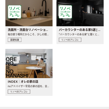
洗面所・洗面台リノベーションの事例と間取りアイデア
バーカウンターのある家5選 | 日常に馴染む“距離の近い”キッチンとは
毎日使う場所だからこそ、少しの間取りの工夫や素材の選び方で..
“バーカウンターのある家”と聞くと、少し特別な、大人のための..
基礎知識
リノベのアレコレ
INDEX｜オレの家の話
nuアドバイザー早見の家の話を、全4話でお届け。リノベーションを..
リノベのアレコレ