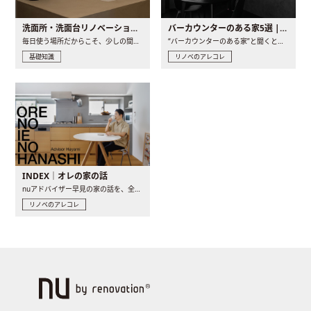
洗面所・洗面台リノベーションの事例と間取りアイデア
バーカウンターのある家5選 | 日常に馴染む“距離の近い”キッチンとは
毎日使う場所だからこそ、少しの間取りの工夫や素材の選び方で..
“バーカウンターのある家”と聞くと、少し特別な、大人のための..
基礎知識
リノベのアレコレ
INDEX｜オレの家の話
nuアドバイザー早見の家の話を、全4話でお届け。リノベーションを..
リノベのアレコレ