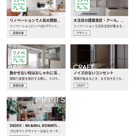
リノベーションで人気の間取りとは？トレンドの間取りと実例を徹底解説
大注目の建築意匠・アール。人気の理由と空間に取り入れるポイント
リノベーション(リノベ)のプランニングで一番最初に決めるのは..
リノベーションで近年注目が集まる建築意匠の一つであるアール..
基礎知識
デザイン
動かせない柱はおしゃれに活用！柱を魅せるリノベーション(リノベ)4選
ノイズのないコンセント
間取り変更を検討する際に、たびたび皆さんの頭を悩ませる動か..
現場が始まるとき、まず向き合うものの一つがコンセントです..
基礎知識
CRAFT
INDEX｜Mr.&Mrs. KOMATSU renovation diary
プロダクトデザイナーの夫とマーチャンダイザーの妻が、夫婦で..