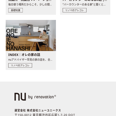
毎日使う場所だからこそ、少しの間取りの工夫や素材の選び方で..
“バーカウンターのある家”と聞くと、少し特別な、大人のための..
基礎知識
リノベのアレコレ
INDEX｜オレの家の話
nuアドバイザー早見の家の話を、全4話でお届け。リノベーションを..
リノベのアレコレ
運営会社 株式会社ニューユニークス
〒150-0012 東京都渋谷区広尾1-7-20 DOT