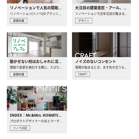
リノベーションで人気の間取りとは？トレンドの間取りと実例を徹底解説
大注目の建築意匠・アール。人気の理由と空間に取り入れるポイント
リノベーション(リノベ)のプランニングで一番最初に決めるのは..
リノベーションで近年注目が集まる建築意匠の一つであるアール..
基礎知識
デザイン
動かせない柱はおしゃれに活用！柱を魅せるリノベーション(リノベ)4選
ノイズのないコンセント
間取り変更を検討する際に、たびたび皆さんの頭を悩ませる動か..
現場が始まるとき、まず向き合うものの一つがコンセントです..
基礎知識
CRAFT
INDEX｜Mr.&Mrs. KOMATSU renovation diary
プロダクトデザイナーの夫とマーチャンダイザーの妻が、夫婦で..
リノベ日記