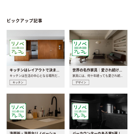
ピックアップ記事
キッチンはレイアウトで決まる。後悔しないための考え方と選び方
世界の名作家具｜愛され続ける理由と一生モノとの出会い方
キッチンは生活の中心となる場所だからこそ、家の中のどこに置..
家具には、何十年経っても愛され続ける「名作」と呼ばれるもの..
キッチン
デザイン
洗面所・洗面台リノベーションの事例と間取りアイデア
バーカウンターのある家5選 | 日常に馴染む“距離の近い”キッチンとは