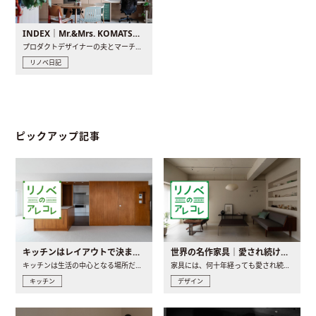
INDEX｜Mr.&Mrs. KOMATSU renovation diary
プロダクトデザイナーの夫とマーチャンダイザーの妻が、夫婦で..
リノベ日記
ピックアップ記事
キッチンはレイアウトで決まる。後悔しないための考え方と選び方
世界の名作家具｜愛され続ける理由と一生モノとの出会い方
キッチンは生活の中心となる場所だからこそ、家の中のどこに置..
家具には、何十年経っても愛され続ける「名作」と呼ばれるもの..
キッチン
デザイン