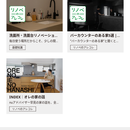
洗面所・洗面台リノベーションの事例と間取りアイデア
バーカウンターのある家5選 | 日常に馴染む“距離の近い”キッチンとは
毎日使う場所だからこそ、少しの間取りの工夫や素材の選び方で..
“バーカウンターのある家”と聞くと、少し特別な、大人のための..
基礎知識
リノベのアレコレ
INDEX｜オレの家の話
nuアドバイザー早見の家の話を、全4話でお届け。リノベーションを..
リノベのアレコレ