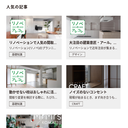
人気の記事
リノベーションで人気の間取りとは？トレンドの間取りと実例を徹底解説
大注目の建築意匠・アール。人気の理由と空間に取り入れるポイント
リノベーション(リノベ)のプランニングで一番最初に決めるのは..
リノベーションで近年注目が集まる建築意匠の一つであるアール..
基礎知識
デザイン
動かせない柱はおしゃれに活用！柱を魅せるリノベーション(リノベ)4選
ノイズのないコンセント
間取り変更を検討する際に、たびたび皆さんの頭を悩ませる動か..
現場が始まるとき、まず向き合うものの一つがコンセントです..
基礎知識
CRAFT