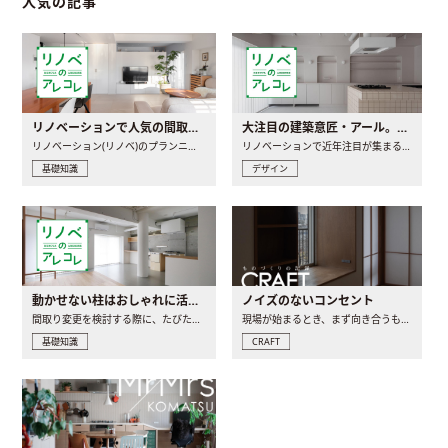
人気の記事
リノベーションで人気の間取りとは？トレンドの間取りと実例を徹底解説
大注目の建築意匠・アール。人気の理由と空間に取り入れるポイント
リノベーション(リノベ)のプランニングで一番最初に決めるのは..
リノベーションで近年注目が集まる建築意匠の一つであるアール..
基礎知識
デザイン
動かせない柱はおしゃれに活用！柱を魅せるリノベーション(リノベ)4選
ノイズのないコンセント
間取り変更を検討する際に、たびたび皆さんの頭を悩ませる動か..
現場が始まるとき、まず向き合うものの一つがコンセントです..
基礎知識
CRAFT