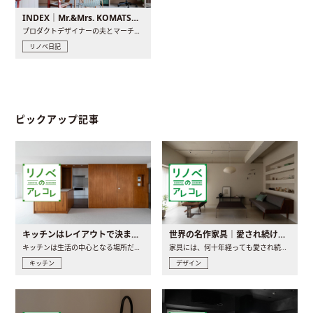
INDEX｜Mr.&Mrs. KOMATSU renovation diary
プロダクトデザイナーの夫とマーチャンダイザーの妻が、夫婦で..
リノベ日記
ピックアップ記事
キッチンはレイアウトで決まる。後悔しないための考え方と選び方
世界の名作家具｜愛され続ける理由と一生モノとの出会い方
キッチンは生活の中心となる場所だからこそ、家の中のどこに置..
家具には、何十年経っても愛され続ける「名作」と呼ばれるもの..
キッチン
デザイン