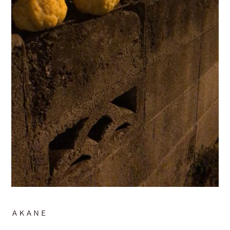
ＡＫＡＮＥ