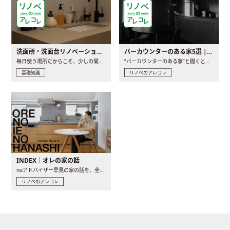
洗面所・洗面台リノベーションの事例と間取りアイデア
バーカウンターのある家5選 | 日常に馴染む“距離の近い”キッチンとは
毎日使う場所だからこそ、少しの間取りの工夫や素材の選び方で..
“バーカウンターのある家”と聞くと、少し特別な、大人のための..
基礎知識
リノベのアレコレ
INDEX｜オレの家の話
nuアドバイザー早見の家の話を、全4話でお届け。リノベーションを..
リノベのアレコレ