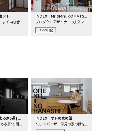
セント
INDEX｜Mr.&Mrs. KOMATSU renovation diary
現場が始まるとき、まず向き合うものの一つがコンセントです..
プロダクトデザイナーの夫とマーチャンダイザーの妻が、夫婦で..
リノベ日記
バーカウンターのある家5選 | 日常に馴染む“距離の近い”キッチンとは
INDEX｜オレの家の話
“バーカウンターのある家”と聞くと、少し特別な、大人のための..
nuアドバイザー早見の家の話を、全4話でお届け。リノベーションを..