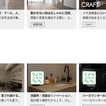
大注目の建築意匠・アール。人気の理由と空間に取り入れるポイント
動かせない柱はおしゃれに活用！柱を魅せるリノベーション(リノベ)4選
ノイズのないコン
リノベーションで近年注目が集まる建築意匠の一つであるアール..
間取り変更を検討する際に、たびたび皆さんの頭を悩ませる動か..
基礎知識
CRAFT
世界の名作家具｜愛され続ける理由と一生モノとの出会い方
洗面所・洗面台リノベーションの事例と間取りアイデア
家具には、何十年経っても愛され続ける「名作」と呼ばれるもの..
毎日使う場所だからこそ、少しの間取りの工夫や素材の選び方で..