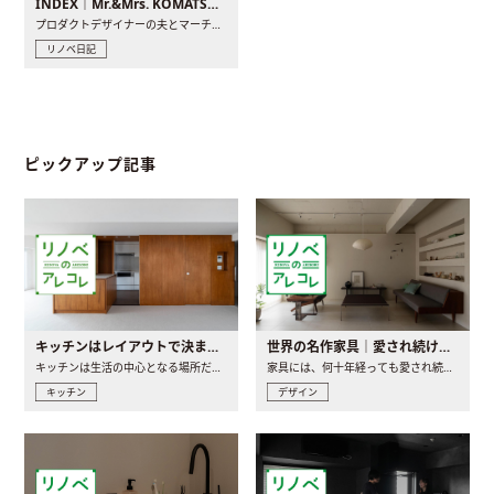
INDEX｜Mr.&Mrs. KOMATSU renovation diary
プロダクトデザイナーの夫とマーチャンダイザーの妻が、夫婦で..
リノベ日記
ピックアップ記事
キッチンはレイアウトで決まる。後悔しないための考え方と選び方
世界の名作家具｜愛され続ける理由と一生モノとの出会い方
キッチンは生活の中心となる場所だからこそ、家の中のどこに置..
家具には、何十年経っても愛され続ける「名作」と呼ばれるもの..
キッチン
デザイン