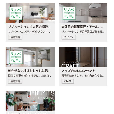
リノベーションで人気の間取りとは？トレンドの間取りと実例を徹底解説
大注目の建築意匠・アール。人気の理由と空間に取り入れるポイント
リノベーション(リノベ)のプランニングで一番最初に決めるのは..
リノベーションで近年注目が集まる建築意匠の一つであるアール..
基礎知識
デザイン
動かせない柱はおしゃれに活用！柱を魅せるリノベーション(リノベ)4選
ノイズのないコンセント
間取り変更を検討する際に、たびたび皆さんの頭を悩ませる動か..
現場が始まるとき、まず向き合うものの一つがコンセントです..
基礎知識
CRAFT