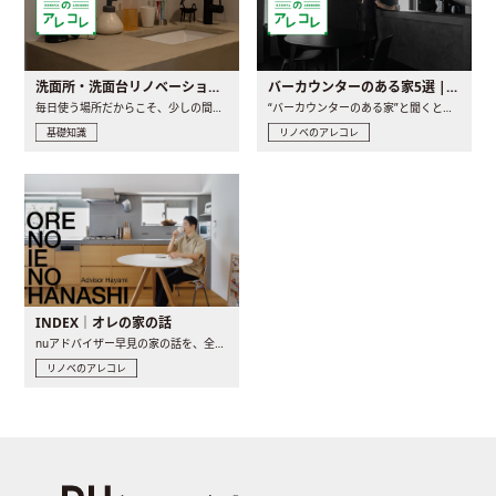
洗面所・洗面台リノベーションの事例と間取りアイデア
バーカウンターのある家5選 | 日常に馴染む“距離の近い”キッチンとは
毎日使う場所だからこそ、少しの間取りの工夫や素材の選び方で..
“バーカウンターのある家”と聞くと、少し特別な、大人のための..
基礎知識
リノベのアレコレ
INDEX｜オレの家の話
nuアドバイザー早見の家の話を、全4話でお届け。リノベーションを..
リノベのアレコレ