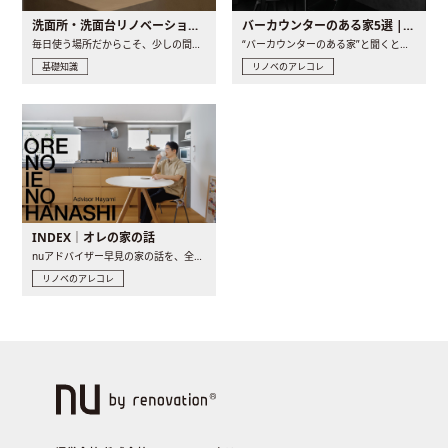
洗面所・洗面台リノベーションの事例と間取りアイデア
バーカウンターのある家5選 | 日常に馴染む“距離の近い”キッチンとは
毎日使う場所だからこそ、少しの間取りの工夫や素材の選び方で..
“バーカウンターのある家”と聞くと、少し特別な、大人のための..
基礎知識
リノベのアレコレ
INDEX｜オレの家の話
nuアドバイザー早見の家の話を、全4話でお届け。リノベーションを..
リノベのアレコレ