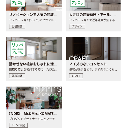
リノベーションで人気の間取りとは？トレンドの間取りと実例を徹底解説
大注目の建築意匠・アール。人気の理由と空間に取り入れるポイント
リノベーション(リノベ)のプランニングで一番最初に決めるのは..
リノベーションで近年注目が集まる建築意匠の一つであるアール..
基礎知識
デザイン
動かせない柱はおしゃれに活用！柱を魅せるリノベーション(リノベ)4選
ノイズのないコンセント
間取り変更を検討する際に、たびたび皆さんの頭を悩ませる動か..
現場が始まるとき、まず向き合うものの一つがコンセントです..
基礎知識
CRAFT
INDEX｜Mr.&Mrs. KOMATSU renovation diary
プロダクトデザイナーの夫とマーチャンダイザーの妻が、夫婦で..
リノベ日記