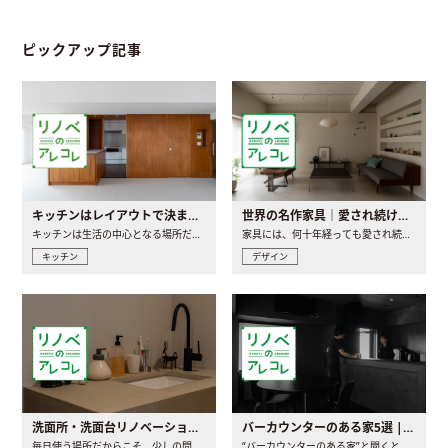
ピックアップ記事
キッチンはレイアウトで決まる。後悔しないための考え方と選び方
世界の名作家具｜愛され続ける理由と一生モノとの出会い方
キッチンは生活の中心となる場所だからこそ、家の中のどこに置..
家具には、何十年経っても愛され続ける「名作」と呼ばれるもの..
キッチン
デザイン
洗面所・洗面台リノベーションの事例と間取りアイデア
バーカウンターのある家5選 | 日常に馴染む“距離の近い”キッチンとは
毎日使う場所だからこそ、少しの間取りの工夫や素材の選び方で..
“バーカウンターのある家”と聞くと、少し特別な、大人のための..