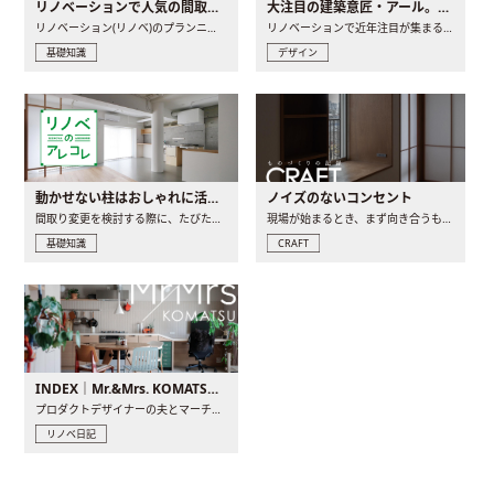
リノベーションで人気の間取りとは？トレンドの間取りと実例を徹底解説
大注目の建築意匠・アール。人気の理由と空間に取り入れるポイント
リノベーション(リノベ)のプランニングで一番最初に決めるのは..
リノベーションで近年注目が集まる建築意匠の一つであるアール..
基礎知識
デザイン
動かせない柱はおしゃれに活用！柱を魅せるリノベーション(リノベ)4選
ノイズのないコンセント
間取り変更を検討する際に、たびたび皆さんの頭を悩ませる動か..
現場が始まるとき、まず向き合うものの一つがコンセントです..
基礎知識
CRAFT
INDEX｜Mr.&Mrs. KOMATSU renovation diary
プロダクトデザイナーの夫とマーチャンダイザーの妻が、夫婦で..
リノベ日記