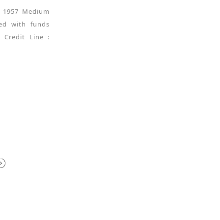
e : 1957 Medium
sed with funds
 Credit Line :
。