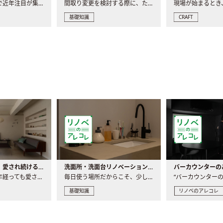
リノベーションで近年注目が集まる建築意匠の一つであるアール..
間取り変更を検討する際に、たびたび皆さんの頭を悩ませる動か..
基礎知識
CRAFT
世界の名作家具｜愛され続ける理由と一生モノとの出会い方
洗面所・洗面台リノベーションの事例と間取りアイデア
家具には、何十年経っても愛され続ける「名作」と呼ばれるもの..
毎日使う場所だからこそ、少しの間取りの工夫や素材の選び方で..
基礎知識
リノベのアレコレ