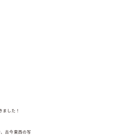
きました！
で、古今東西の写