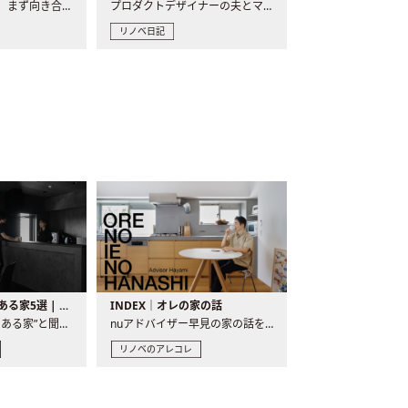
現場が始まるとき、まず向き合うものの一つがコンセントです..
プロダクトデザイナーの夫とマーチャンダイザーの妻が、夫婦で..
リノベ日記
バーカウンターのある家5選 | 日常に馴染む“距離の近い”キッチンとは
INDEX｜オレの家の話
“バーカウンターのある家”と聞くと、少し特別な、大人のための..
nuアドバイザー早見の家の話を、全4話でお届け。リノベーションを..
リノベのアレコレ