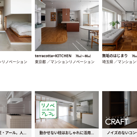
terracotta×KITCHEN
無垢のはじまり
70㎡〜80㎡
70
ンリノベーション
東京都 ／マンションリノベーション
埼玉県 ／マンショ
大注目の建築意匠・アール。人気の理由と空間に取り入れるポイント
動かせない柱はおしゃれに活用！柱を魅せるリノベーション(リノベ)4選
ノイズのないコン