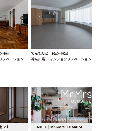
てんてんと
㎡〜80㎡
90㎡〜100㎡
ンリノベーション
神奈川県 ／マンションリノベーション
セント
INDEX｜Mr.&Mrs. KOMATSU renovation diary