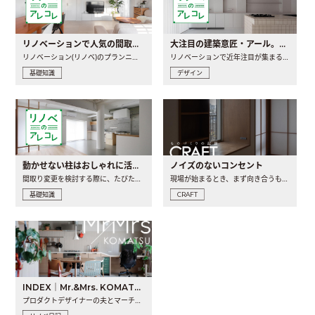
リノベーションで人気の間取りとは？トレンドの間取りと実例を徹底解説
大注目の建築意匠・アール。人気の理由と空間に取り入れるポイント
リノベーション(リノベ)のプランニングで一番最初に決めるのは..
リノベーションで近年注目が集まる建築意匠の一つであるアール..
基礎知識
デザイン
動かせない柱はおしゃれに活用！柱を魅せるリノベーション(リノベ)4選
ノイズのないコンセント
間取り変更を検討する際に、たびたび皆さんの頭を悩ませる動か..
現場が始まるとき、まず向き合うものの一つがコンセントです..
基礎知識
CRAFT
INDEX｜Mr.&Mrs. KOMATSU renovation diary
プロダクトデザイナーの夫とマーチャンダイザーの妻が、夫婦で..