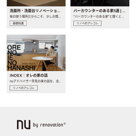
洗面所・洗面台リノベーションの事例と間取りアイデア
バーカウンターのある家5選 | 日常に馴染む“距離の近い”キッチンとは
毎日使う場所だからこそ、少しの間取りの工夫や素材の選び方で..
“バーカウンターのある家”と聞くと、少し特別な、大人のための..
基礎知識
リノベのアレコレ
INDEX｜オレの家の話
nuアドバイザー早見の家の話を、全4話でお届け。リノベーションを..
リノベのアレコレ