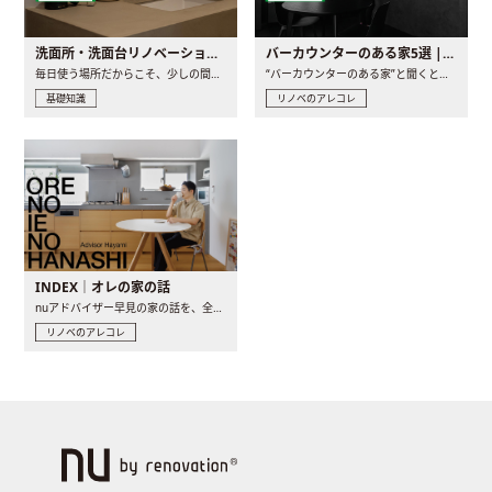
洗面所・洗面台リノベーションの事例と間取りアイデア
バーカウンターのある家5選 | 日常に馴染む“距離の近い”キッチンとは
毎日使う場所だからこそ、少しの間取りの工夫や素材の選び方で..
“バーカウンターのある家”と聞くと、少し特別な、大人のための..
基礎知識
リノベのアレコレ
INDEX｜オレの家の話
nuアドバイザー早見の家の話を、全4話でお届け。リノベーションを..
リノベのアレコレ