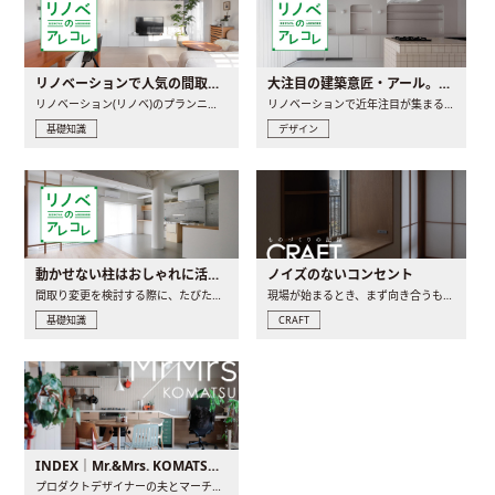
リノベーションで人気の間取りとは？トレンドの間取りと実例を徹底解説
大注目の建築意匠・アール。人気の理由と空間に取り入れるポイント
リノベーション(リノベ)のプランニングで一番最初に決めるのは..
リノベーションで近年注目が集まる建築意匠の一つであるアール..
基礎知識
デザイン
動かせない柱はおしゃれに活用！柱を魅せるリノベーション(リノベ)4選
ノイズのないコンセント
間取り変更を検討する際に、たびたび皆さんの頭を悩ませる動か..
現場が始まるとき、まず向き合うものの一つがコンセントです..
基礎知識
CRAFT
INDEX｜Mr.&Mrs. KOMATSU renovation diary
プロダクトデザイナーの夫とマーチャンダイザーの妻が、夫婦で..