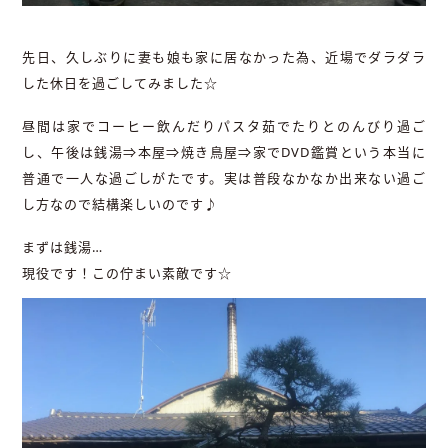
先日、久しぶりに妻も娘も家に居なかった為、近場でダラダラ
した休日を過ごしてみました☆
昼間は家でコーヒー飲んだりパスタ茹でたりとのんびり過ご
し、午後は銭湯⇒本屋⇒焼き鳥屋⇒家でDVD鑑賞という本当に
普通で一人な過ごしがたです。実は普段なかなか出来ない過ご
し方なので結構楽しいのです♪
まずは銭湯…
現役です！この佇まい素敵です☆