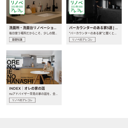
洗面所・洗面台リノベーションの事例と間取りアイデア
バーカウンターのある家5選 | 日常に馴染む“距離の近い”キッチンとは
毎日使う場所だからこそ、少しの間取りの工夫や素材の選び方で..
“バーカウンターのある家”と聞くと、少し特別な、大人のための..
基礎知識
リノベのアレコレ
INDEX｜オレの家の話
nuアドバイザー早見の家の話を、全4話でお届け。リノベーションを..
リノベのアレコレ