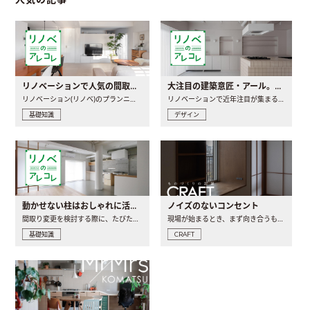
リノベーションで人気の間取りとは？トレンドの間取りと実例を徹底解説
大注目の建築意匠・アール。人気の理由と空間に取り入れるポイント
リノベーション(リノベ)のプランニングで一番最初に決めるのは..
リノベーションで近年注目が集まる建築意匠の一つであるアール..
基礎知識
デザイン
動かせない柱はおしゃれに活用！柱を魅せるリノベーション(リノベ)4選
ノイズのないコンセント
間取り変更を検討する際に、たびたび皆さんの頭を悩ませる動か..
現場が始まるとき、まず向き合うものの一つがコンセントです..
基礎知識
CRAFT