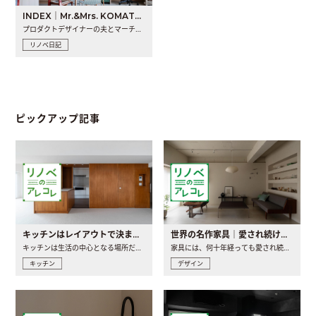
INDEX｜Mr.&Mrs. KOMATSU renovation diary
プロダクトデザイナーの夫とマーチャンダイザーの妻が、夫婦で..
リノベ日記
ピックアップ記事
キッチンはレイアウトで決まる。後悔しないための考え方と選び方
世界の名作家具｜愛され続ける理由と一生モノとの出会い方
キッチンは生活の中心となる場所だからこそ、家の中のどこに置..
家具には、何十年経っても愛され続ける「名作」と呼ばれるもの..
キッチン
デザイン