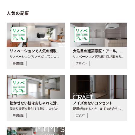
人気の記事
リノベーションで人気の間取りとは？トレンドの間取りと実例を徹底解説
大注目の建築意匠・アール。人気の理由と空間に取り入れるポイント
リノベーション(リノベ)のプランニングで一番最初に決めるのは..
リノベーションで近年注目が集まる建築意匠の一つであるアール..
基礎知識
デザイン
動かせない柱はおしゃれに活用！柱を魅せるリノベーション(リノベ)4選
ノイズのないコンセント
間取り変更を検討する際に、たびたび皆さんの頭を悩ませる動か..
現場が始まるとき、まず向き合うものの一つがコンセントです..
基礎知識
CRAFT