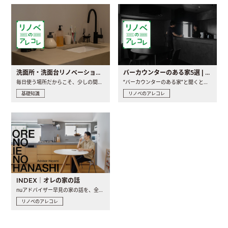
洗面所・洗面台リノベーションの事例と間取りアイデア
バーカウンターのある家5選 | 日常に馴染む“距離の近い”キッチンとは
毎日使う場所だからこそ、少しの間取りの工夫や素材の選び方で..
“バーカウンターのある家”と聞くと、少し特別な、大人のための..
基礎知識
リノベのアレコレ
INDEX｜オレの家の話
nuアドバイザー早見の家の話を、全4話でお届け。リノベーションを..
リノベのアレコレ