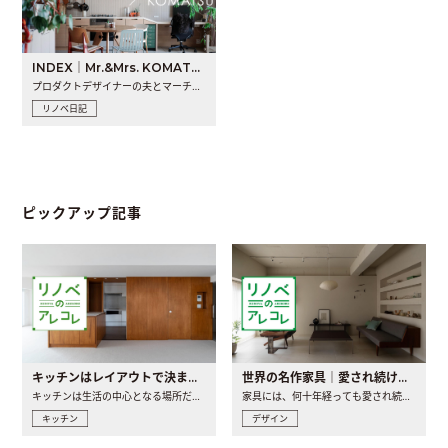
INDEX｜Mr.&Mrs. KOMATSU renovation diary
プロダクトデザイナーの夫とマーチャンダイザーの妻が、夫婦で..
リノベ日記
ピックアップ記事
キッチンはレイアウトで決まる。後悔しないための考え方と選び方
世界の名作家具｜愛され続ける理由と一生モノとの出会い方
キッチンは生活の中心となる場所だからこそ、家の中のどこに置..
家具には、何十年経っても愛され続ける「名作」と呼ばれるもの..
キッチン
デザイン