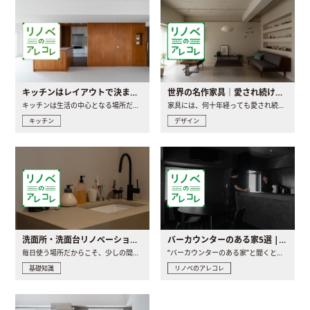
キッチンはレイアウトで決まる。後悔しないための考え方と選び方
世界の名作家具｜愛され続ける理由と一生モノとの出会い方
キッチンは生活の中心となる場所だからこそ、家の中のどこに置..
家具には、何十年経っても愛され続ける「名作」と呼ばれるもの..
キッチン
デザイン
洗面所・洗面台リノベーションの事例と間取りアイデア
バーカウンターのある家5選 | 日常に馴染む“距離の近い”キッチンとは
毎日使う場所だからこそ、少しの間取りの工夫や素材の選び方で..
“バーカウンターのある家”と聞くと、少し特別な、大人のための..
基礎知識
リノベのアレコレ