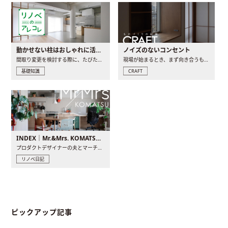
動かせない柱はおしゃれに活用！柱を魅せるリノベーション(リノベ)4選
ノイズのないコンセント
間取り変更を検討する際に、たびたび皆さんの頭を悩ませる動か..
現場が始まるとき、まず向き合うものの一つがコンセントです..
基礎知識
CRAFT
INDEX｜Mr.&Mrs. KOMATSU renovation diary
プロダクトデザイナーの夫とマーチャンダイザーの妻が、夫婦で..
リノベ日記
ピックアップ記事