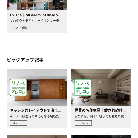
INDEX｜Mr.&Mrs. KOMATSU renovation diary
プロダクトデザイナーの夫とマーチャンダイザーの妻が、夫婦で..
リノベ日記
ピックアップ記事
キッチンはレイアウトで決まる。後悔しないための考え方と選び方
世界の名作家具｜愛され続ける理由と一生モノとの出会い方
キッチンは生活の中心となる場所だからこそ、家の中のどこに置..
家具には、何十年経っても愛され続ける「名作」と呼ばれるもの..
キッチン
デザイン