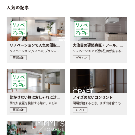
人気の記事
リノベーションで人気の間取りとは？トレンドの間取りと実例を徹底解説
大注目の建築意匠・アール。人気の理由と空間に取り入れるポイント
リノベーション(リノベ)のプランニングで一番最初に決めるのは..
リノベーションで近年注目が集まる建築意匠の一つであるアール..
基礎知識
デザイン
動かせない柱はおしゃれに活用！柱を魅せるリノベーション(リノベ)4選
ノイズのないコンセント
間取り変更を検討する際に、たびたび皆さんの頭を悩ませる動か..
現場が始まるとき、まず向き合うものの一つがコンセントです..
基礎知識
CRAFT