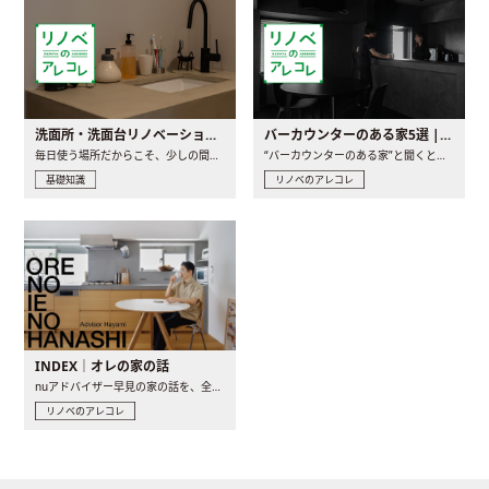
洗面所・洗面台リノベーションの事例と間取りアイデア
バーカウンターのある家5選 | 日常に馴染む“距離の近い”キッチンとは
毎日使う場所だからこそ、少しの間取りの工夫や素材の選び方で..
“バーカウンターのある家”と聞くと、少し特別な、大人のための..
基礎知識
リノベのアレコレ
INDEX｜オレの家の話
nuアドバイザー早見の家の話を、全4話でお届け。リノベーションを..
リノベのアレコレ