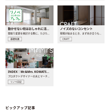
動かせない柱はおしゃれに活用！柱を魅せるリノベーション(リノベ)4選
ノイズのないコンセント
間取り変更を検討する際に、たびたび皆さんの頭を悩ませる動か..
現場が始まるとき、まず向き合うものの一つがコンセントです..
基礎知識
CRAFT
INDEX｜Mr.&Mrs. KOMATSU renovation diary
プロダクトデザイナーの夫とマーチャンダイザーの妻が、夫婦で..
リノベ日記
ピックアップ記事