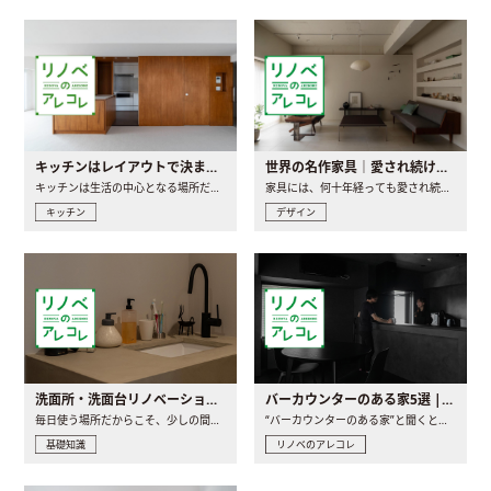
キッチンはレイアウトで決まる。後悔しないための考え方と選び方
世界の名作家具｜愛され続ける理由と一生モノとの出会い方
キッチンは生活の中心となる場所だからこそ、家の中のどこに置..
家具には、何十年経っても愛され続ける「名作」と呼ばれるもの..
キッチン
デザイン
洗面所・洗面台リノベーションの事例と間取りアイデア
バーカウンターのある家5選 | 日常に馴染む“距離の近い”キッチンとは
毎日使う場所だからこそ、少しの間取りの工夫や素材の選び方で..
“バーカウンターのある家”と聞くと、少し特別な、大人のための..
基礎知識
リノベのアレコレ