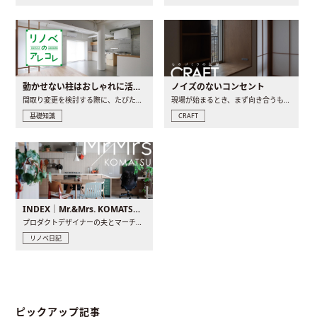
動かせない柱はおしゃれに活用！柱を魅せるリノベーション(リノベ)4選
ノイズのないコンセント
間取り変更を検討する際に、たびたび皆さんの頭を悩ませる動か..
現場が始まるとき、まず向き合うものの一つがコンセントです..
基礎知識
CRAFT
INDEX｜Mr.&Mrs. KOMATSU renovation diary
プロダクトデザイナーの夫とマーチャンダイザーの妻が、夫婦で..
リノベ日記
ピックアップ記事