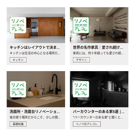
キッチンはレイアウトで決まる。後悔しないための考え方と選び方
世界の名作家具｜愛され続ける理由と一生モノとの出会い方
キッチンは生活の中心となる場所だからこそ、家の中のどこに置..
家具には、何十年経っても愛され続ける「名作」と呼ばれるもの..
キッチン
デザイン
洗面所・洗面台リノベーションの事例と間取りアイデア
バーカウンターのある家5選 | 日常に馴染む“距離の近い”キッチンとは
毎日使う場所だからこそ、少しの間取りの工夫や素材の選び方で..
“バーカウンターのある家”と聞くと、少し特別な、大人のための..
基礎知識
リノベのアレコレ