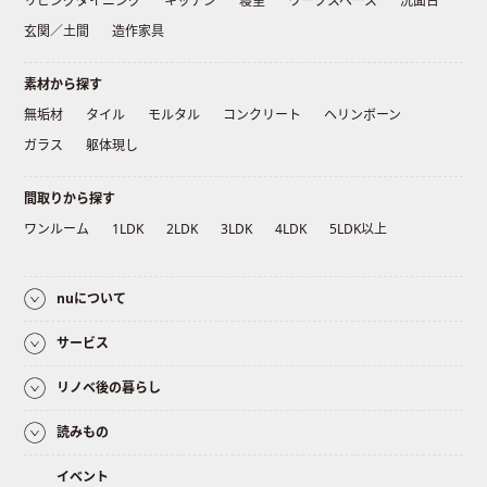
リビングダイニング
キッチン
寝室
ワークスペース
洗面台
玄関／土間
造作家具
素材から探す
無垢材
タイル
モルタル
コンクリート
ヘリンボーン
ガラス
躯体現し
間取りから探す
ワンルーム
1LDK
2LDK
3LDK
4LDK
5LDK以上
nuについて
サービス
リノベ後の暮らし
読みもの
イベント