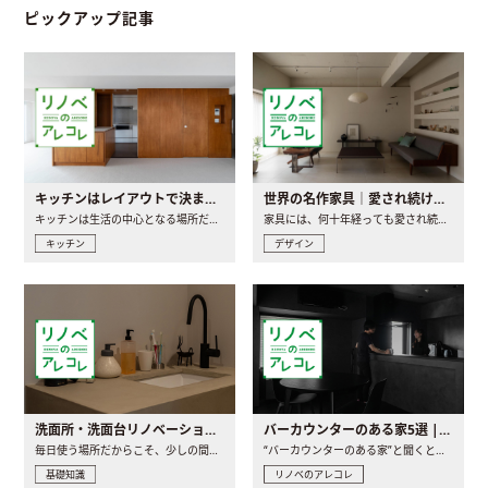
ピックアップ記事
キッチンはレイアウトで決まる。後悔しないための考え方と選び方
世界の名作家具｜愛され続ける理由と一生モノとの出会い方
キッチンは生活の中心となる場所だからこそ、家の中のどこに置..
家具には、何十年経っても愛され続ける「名作」と呼ばれるもの..
キッチン
デザイン
洗面所・洗面台リノベーションの事例と間取りアイデア
バーカウンターのある家5選 | 日常に馴染む“距離の近い”キッチンとは
毎日使う場所だからこそ、少しの間取りの工夫や素材の選び方で..
“バーカウンターのある家”と聞くと、少し特別な、大人のための..
基礎知識
リノベのアレコレ