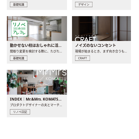
基礎知識
デザイン
動かせない柱はおしゃれに活用！柱を魅せるリノベーション(リノベ)4選
ノイズのないコンセント
間取り変更を検討する際に、たびたび皆さんの頭を悩ませる動か..
現場が始まるとき、まず向き合うものの一つがコンセントです..
基礎知識
CRAFT
INDEX｜Mr.&Mrs. KOMATSU renovation diary
プロダクトデザイナーの夫とマーチャンダイザーの妻が、夫婦で..
リノベ日記